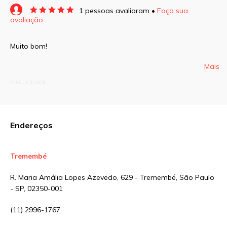
1 pessoas avaliaram •
Faça sua
avaliação
O seu endereço de e-mail não será publicado.
Campos obrigatórios são marcados com
*
Muito bom!
Comentário
Mais
PUBLICIDADE
Endereços
Nome
*
Tremembé
E-mail
*
R. Maria Amália Lopes Azevedo, 629 - Tremembé, São Paulo
- SP, 02350-001
Site
(11) 2996-1767