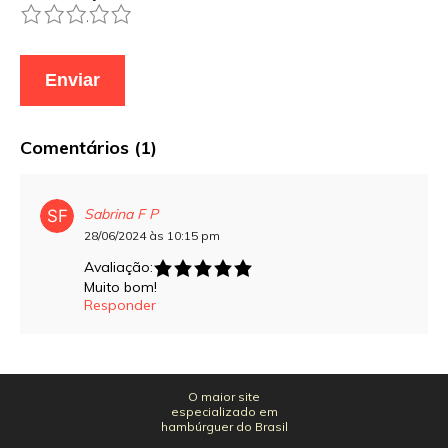
1
2
3
4
5
Comentários (1)
Sabrina F P
28/06/2024 às 10:15 pm
Avaliação:
Muito bom!
Responder
O maior site
especializado em
hambúrguer do Brasil