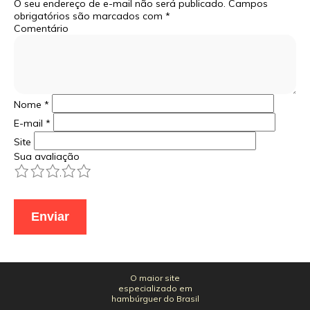
O seu endereço de e-mail não será publicado.
Campos
obrigatórios são marcados com
*
Comentário
Nome
*
E-mail
*
Site
Sua avaliação
1
2
3
4
5
O maior site
especializado em
hambúrguer do Brasil