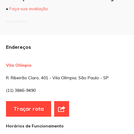
•
Faça sua avaliação
O seu endereço de e-mail não será publicado.
PUBLICIDADE
Campos obrigatórios são marcados com
*
Comentário
Endereços
Vila Olímpia
Nome
*
R. Ribeirão Claro, 401 - Vila Olímpia, São Paulo - SP
(11) 3846-9490
E-mail
*
Traçar rota
Site
Horários de Funcionamento