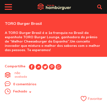
TORO Burger Brasil
A TORO Burger Brasil é a 1a franquia no Brasil da
espanhola TORO Burger Lounge, ganhadora do prêmio
de “Melhor Cheeseburger da Espanha”.Um conceito
inovador que mistura o melhor dos sabores com o melhor
das pessoas. Te esperamos!
Compartilhe
não
avaliada
0 comentários
Fechado
Favoritar