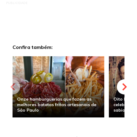
PUBLICIDADE
Confira também:
Onze hamburguerias que fazem as
Oito hambu
melhores batatas fritas artesanais de
celebridade
São Paulo
sabia