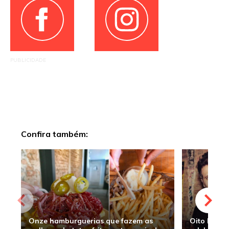
PUBLICIDADE
Confira também:
Onze hamburguerias que fazem as
Oito hambu