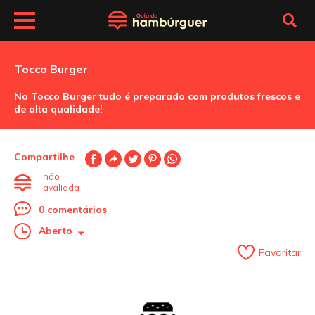
Tocco Burger
No Tocco Burger tudo é preparado com produtos frescos e
de alta qualidade!
Compartilhe
não
avaliada
0 comentários
Aberto
Favoritar