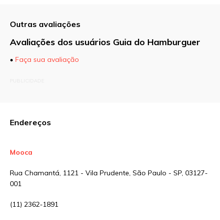
Outras avaliações
Avaliações dos usuários Guia do Hamburguer
•
Faça sua avaliação
O seu endereço de e-mail não será publicado.
PUBLICIDADE
Campos obrigatórios são marcados com
*
Comentário
Endereços
Mooca
Nome
*
Rua Chamantá, 1121 - Vila Prudente, São Paulo - SP, 03127-
001
E-mail
*
(11) 2362-1891