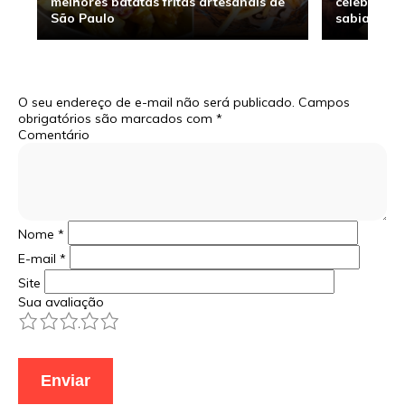
melhores batatas fritas artesanais de
celebridade
São Paulo
sabia
O seu endereço de e-mail não será publicado.
Campos
obrigatórios são marcados com
*
Comentário
Nome
*
E-mail
*
Site
Sua avaliação
1
2
3
4
5