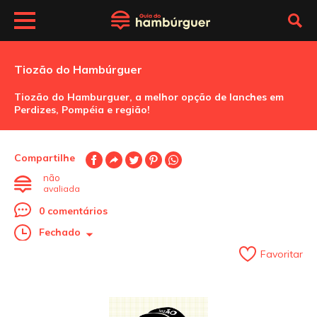
Tiozão do Hambúrguer
Tiozão do Hamburguer, a melhor opção de lanches em
Perdizes, Pompéia e região!
Compartilhe
não
avaliada
0 comentários
Fechado
Favoritar