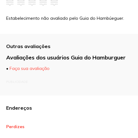
Estabelecimento não avaliado pelo Guia do Hambúeguer.
Outras avaliações
Avaliações dos usuários Guia do Hamburguer
•
Faça sua avaliação
O seu endereço de e-mail não será publicado.
PUBLICIDADE
Campos obrigatórios são marcados com
*
Comentário
Endereços
Perdizes
Nome
*