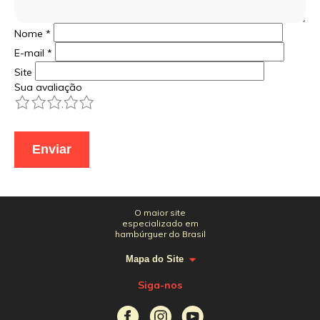
Nome
*
E-mail
*
Site
Sua avaliação
1
2
3
4
5
O maior site
especializado em
hambúrguer do Brasil
Mapa do Site
Siga-nos