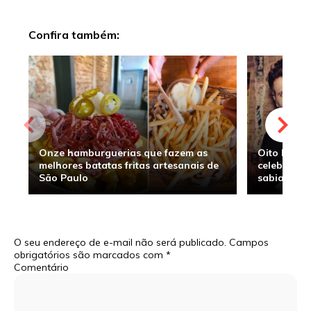
Confira também:
Onze hamburguerias que fazem as
Oito hambu
melhores batatas fritas artesanais de
celebridade
São Paulo
sabia
O seu endereço de e-mail não será publicado.
Campos
obrigatórios são marcados com
*
Comentário