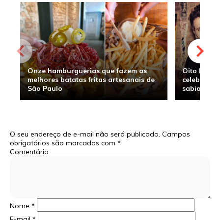
Onze hamburguerias que fazem as
Oito hambu
melhores batatas fritas artesanais de
celebridade
São Paulo
sabia
O seu endereço de e-mail não será publicado.
Campos
obrigatórios são marcados com
*
Comentário
Nome
*
E-mail
*