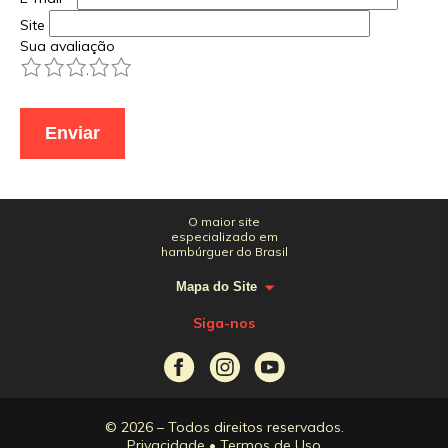
Site
Sua avaliação
1
2
3
4
5
O maior site
especializado em
hambúrguer do Brasil
Mapa do Site
Siga-nos
© 2026 – Todos direitos reservados.
Privacidade
•
Termos de Uso