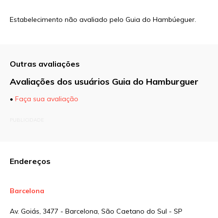
Estabelecimento não avaliado pelo Guia do Hambúeguer.
Outras avaliações
Avaliações dos usuários Guia do Hamburguer
•
Faça sua avaliação
O seu endereço de e-mail não será publicado.
PUBLICIDADE
Campos obrigatórios são marcados com
*
Comentário
Endereços
Barcelona
Nome
*
Av. Goiás, 3477 - Barcelona, São Caetano do Sul - SP