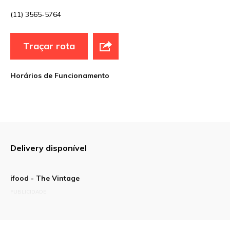
(11) 3565-5764
E-mail
*
Traçar rota
Site
Horários de Funcionamento
Sua avaliação
Delivery disponível
ifood - The Vintage
PUBLICIDADE