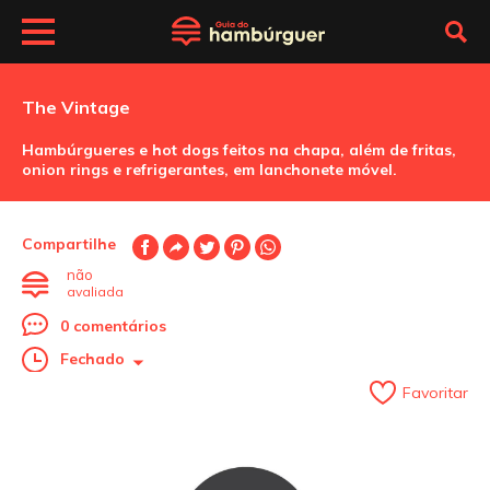
The Vintage
Hambúrgueres e hot dogs feitos na chapa, além de fritas,
onion rings e refrigerantes, em lanchonete móvel.
Compartilhe
não
avaliada
0 comentários
Fechado
Favoritar