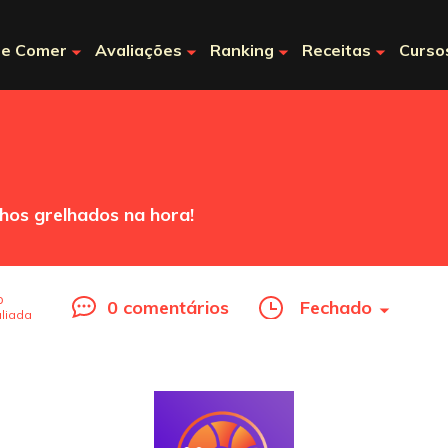
e Comer
Avaliações
Ranking
Receitas
Curso
nhos grelhados na hora!
o
0 comentários
Fechado
liada