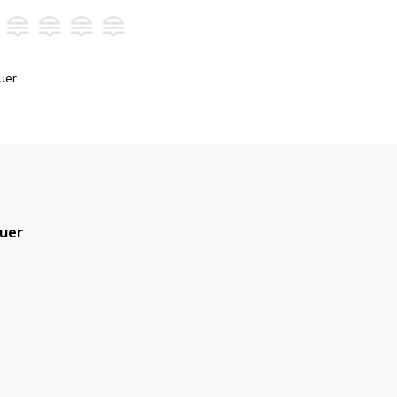
uer.
uer
blicado.
Campos obrigatórios são