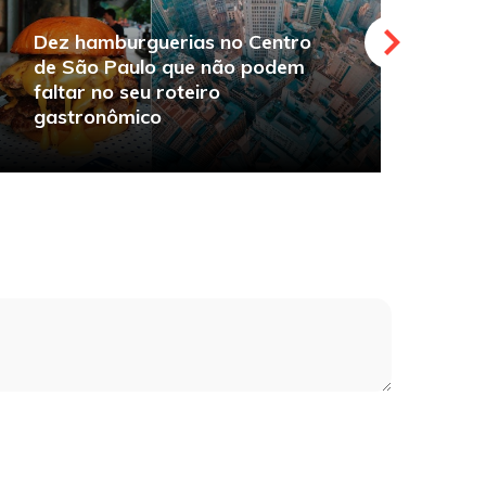
Dez hamburguerias no Centro
de São Paulo que não podem
faltar no seu roteiro
O
gastronômico
s