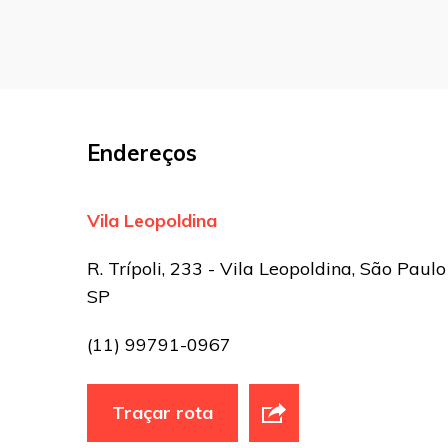
Nome
*
E-mail
*
Endereços
Site
Vila Leopoldina
Sua avaliação
R. Trípoli, 233 - Vila Leopoldina, São Paulo
SP
(11) 99791-0967
Traçar rota