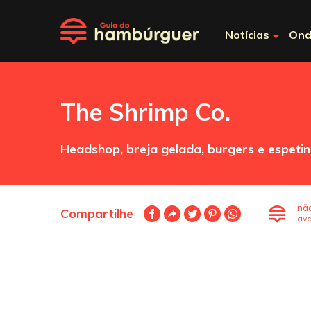
Notícias
Ond
The Shrimp Co.
Headshop, breja gelada, burgers e espeti
nã
Compartilhe
ava