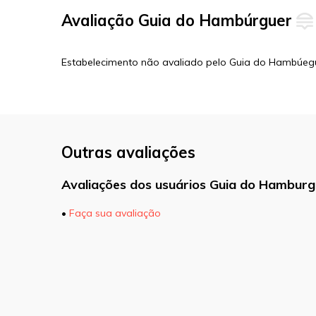
Avaliação Guia do Hambúrguer
Estabelecimento não avaliado pelo Guia do Hambúeg
Outras avaliações
Avaliações dos usuários Guia do Hamburg
•
Faça sua avaliação
O seu endereço de e-mail não será pu
marcados com
*
Comentário