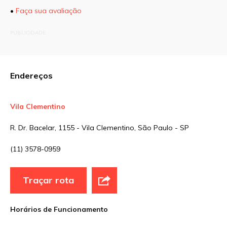
•
Faça sua avaliação
O seu endereço de e-mail não será publicado.
PUBLICIDADE
Campos obrigatórios são marcados com
*
Comentário
Endereços
Vila Clementino
Nome
*
R. Dr. Bacelar, 1155 - Vila Clementino, São Paulo - SP
(11) 3578-0959
E-mail
*
Traçar rota
Site
Horários de Funcionamento
Sua avaliação