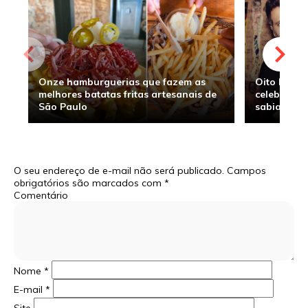
Onze hamburguerias que fazem as
Oito hambu
melhores batatas fritas artesanais de
celebridade
São Paulo
sabia
O seu endereço de e-mail não será publicado.
Campos
obrigatórios são marcados com
*
Comentário
Nome
*
E-mail
*