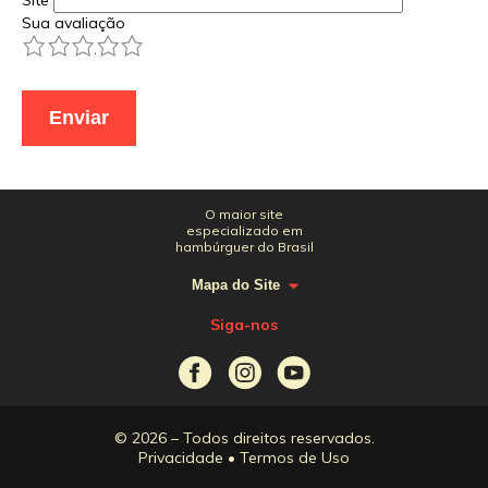
Site
Sua avaliação
1
2
3
4
5
O maior site
especializado em
hambúrguer do Brasil
Mapa do Site
Siga-nos
© 2026 – Todos direitos reservados.
Privacidade
•
Termos de Uso