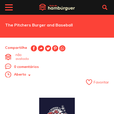
The Pitchers Burger and Baseball
Compartilhe
não
avaliada
0 comentários
Aberto
Favoritar