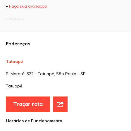
•
Faça sua avaliação
O seu endereço de e-mail não será publicado.
PUBLICIDADE
Campos obrigatórios são marcados com
*
Comentário
Endereços
Tatuapé
Nome
*
R. Mororó, 322 - Tatuapé, São Paulo - SP
Tatuapé
E-mail
*
Traçar rota
Site
Horários de Funcionamento
Sua avaliação