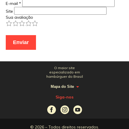
E-mail
*
Site
Sua avaliação
1
2
3
4
5
O maior site
especializado em
hambúrguer do Brasil
Mapa do Site
Siga-nos
© 2026 – Todos direitos reservados.