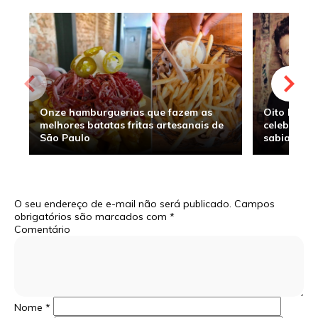
Onze hamburguerias que fazem as
Oito hambu
melhores batatas fritas artesanais de
celebridade
São Paulo
sabia
O seu endereço de e-mail não será publicado.
Campos
obrigatórios são marcados com
*
Comentário
Nome
*