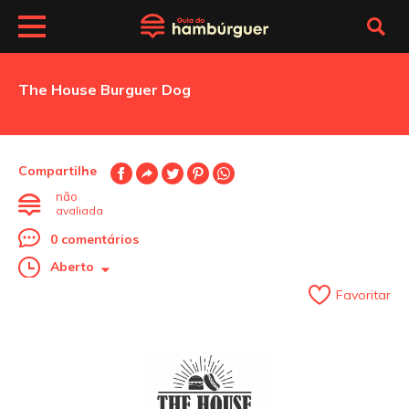
The House Burguer Dog
Compartilhe
não
avaliada
0 comentários
Aberto
Favoritar