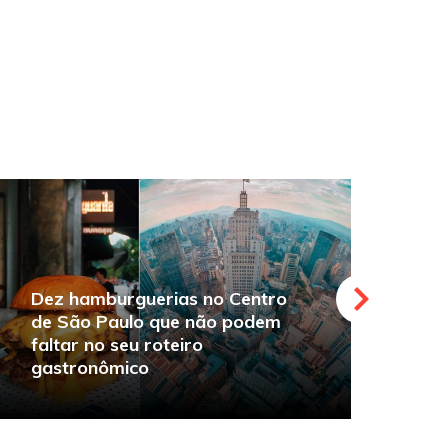
Dez hamburguerias no Centro
de São Paulo que não podem
faltar no seu roteiro
O
gastronômico
s