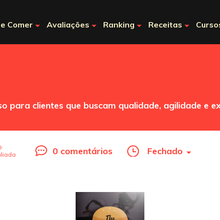
e Comer
Avaliações
Ranking
Receitas
Curso
para clientes que buscam qualidade, agilidade e exc
o
0 comentários
Fechado
liada