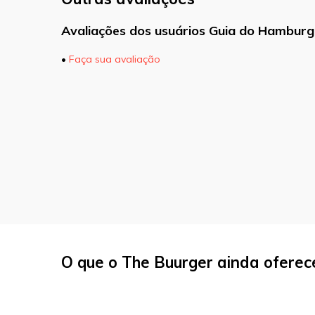
Avaliações dos usuários Guia do Hamburg
•
Faça sua avaliação
O seu endereço de e-mail não será pu
marcados com
*
Comentário
Nome
*
O que o The Buurger ainda oferec
E-mail
*
Site