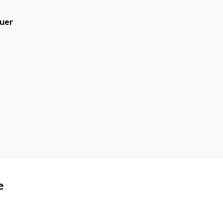
uer
blicado.
Campos obrigatórios são
e