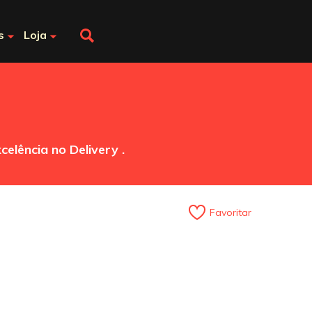
s
Loja
elência no Delivery .
Favoritar