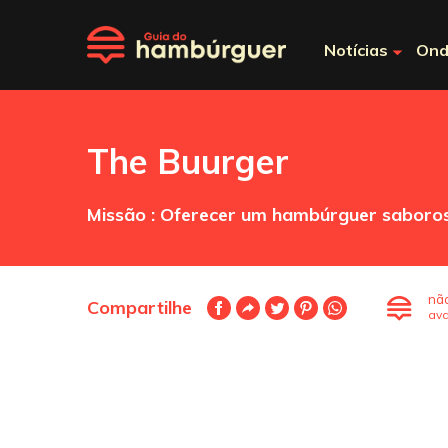
Notícias
Ond
The Buurger
Missão : Oferecer um hambúrguer saboroso 
nã
Compartilhe
ava