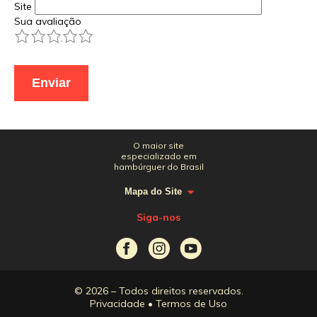
Site
Sua avaliação
1
2
3
4
5
O maior site
especializado em
hambúrguer do Brasil
Mapa do Site
Siga-nos
© 2026 – Todos direitos reservados.
Privacidade
•
Termos de Uso