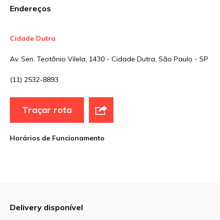
Endereços
Cidade Dutra
Nome
*
Av. Sen. Teotônio Vilela, 1430 - Cidade Dutra, São Paulo - SP
(11) 2532-8893
E-mail
*
Traçar rota
Site
Horários de Funcionamento
Sua avaliação
Delivery disponível