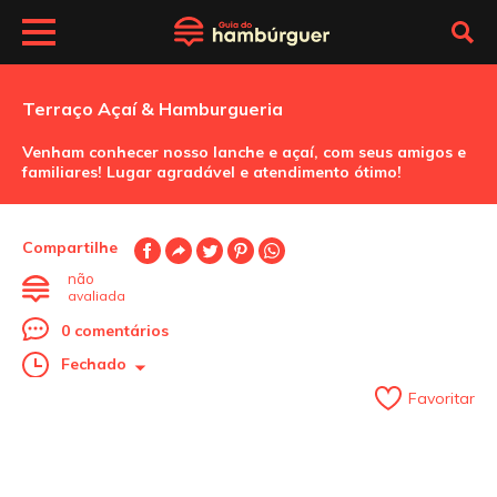
Terraço Açaí & Hamburgueria
Venham conhecer nosso lanche e açaí, com seus amigos e
familiares! Lugar agradável e atendimento ótimo!
Compartilhe
não
avaliada
0 comentários
Fechado
Favoritar