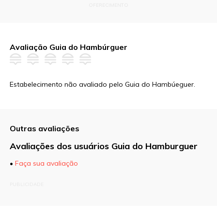
OFERECIMENTO
Avaliação Guia do Hambúrguer
Estabelecimento não avaliado pelo Guia do Hambúeguer.
Outras avaliações
Avaliações dos usuários Guia do Hamburguer
•
Faça sua avaliação
O seu endereço de e-mail não será publicado.
PUBLICIDADE
Campos obrigatórios são marcados com
*
Comentário