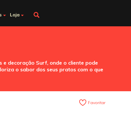
s
Loja
s e decoração Surf, onde o cliente pode
loriza o sabor dos seus pratos com o que
Favoritar