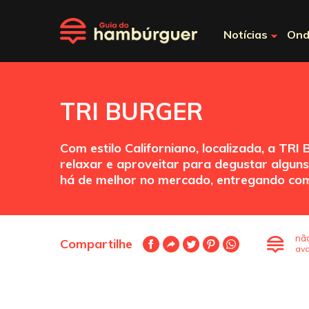
Notícias
Ond
TRI BURGER
Com estilo Californiano, localizada, a TR
relaxar e aproveitar para degustar algun
há de melhor no mercado, entregando co
nã
Compartilhe
ava