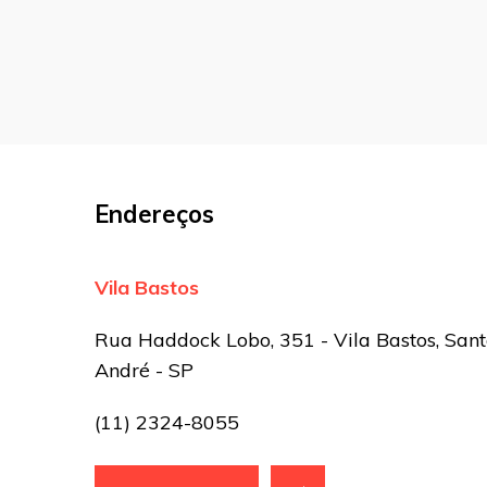
Comentário
Nome
*
E-mail
*
Endereços
Site
Vila Bastos
Sua avaliação
Rua Haddock Lobo, 351 - Vila Bastos, San
André - SP
(11) 2324-8055