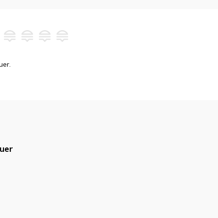
uer.
uer
blicado.
Campos obrigatórios são