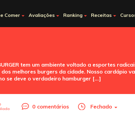
e Comer
Avaliações
Ranking
Receitas
Curso
I BURGER tem um ambiente voltado a esportes radicai
s dos melhores burgers da cidade. Nosso cardápio va
mo se deve o verdadeiro hamburger […]
o
0 comentários
Fechado
liada