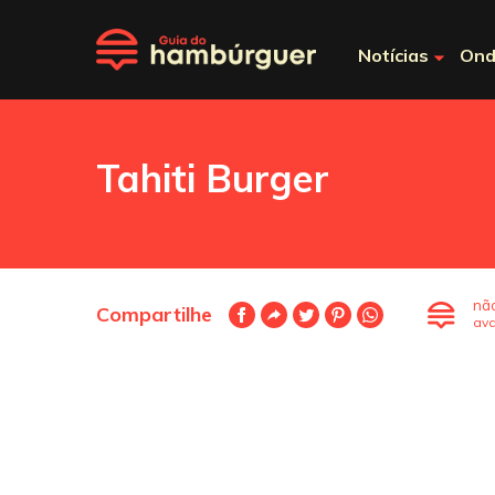
Notícias
Ond
Tahiti Burger
nã
Compartilhe
ava