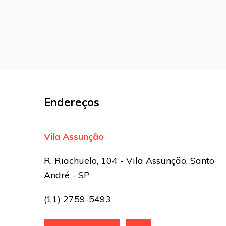
Comentário
Nome
*
E-mail
*
Endereços
Site
Vila Assunção
Sua avaliação
R. Riachuelo, 104 - Vila Assunção, Santo
André - SP
(11) 2759-5493