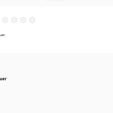
uer.
uer
blicado.
Campos obrigatórios são