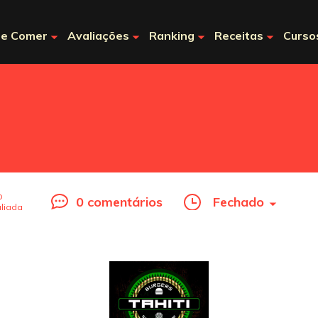
e Comer
Avaliações
Ranking
Receitas
Curso
o
0 comentários
Fechado
liada