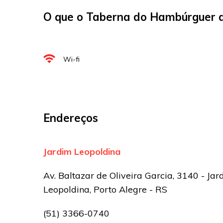
O que o Taberna do Hambúrguer a
E-mail
*
Site
Wi-fi
Sua avaliação
Endereços
Jardim Leopoldina
Av. Baltazar de Oliveira Garcia, 3140 - Jar
Leopoldina, Porto Alegre - RS
(51) 3366-0740