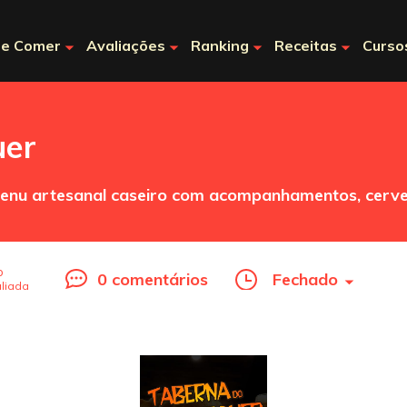
e Comer
Avaliações
Ranking
Receitas
Curso
uer
enu artesanal caseiro com acompanhamentos, cervej
o
0 comentários
Fechado
liada