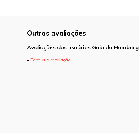
Outras avaliações
Avaliações dos usuários Guia do Hamburg
•
Faça sua avaliação
O seu endereço de e-mail não será pu
marcados com
*
Comentário
Nome
*