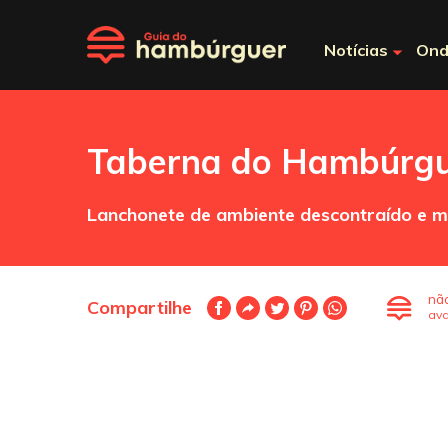
Notícias
Ond
Taberna do Hambúrg
Lanchonete de ambiente descontraído e m
nã
Compartilhe
ava