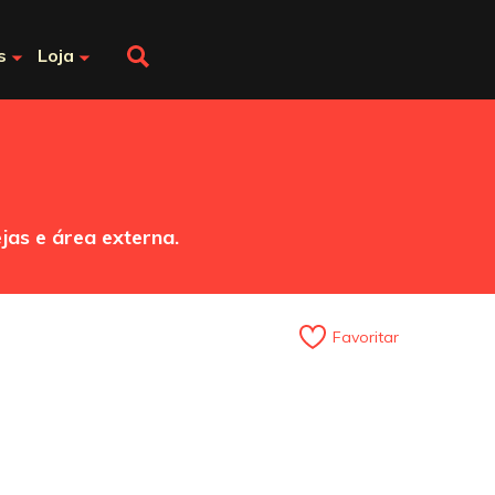
s
Loja
as e área externa.
Favoritar