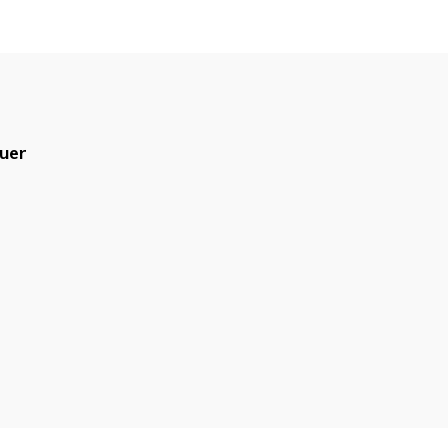
uer
blicado.
Campos obrigatórios são