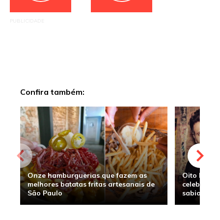
PUBLICIDADE
Confira também:
Onze hamburguerias que fazem as
Oito hambu
melhores batatas fritas artesanais de
celebridade
São Paulo
sabia