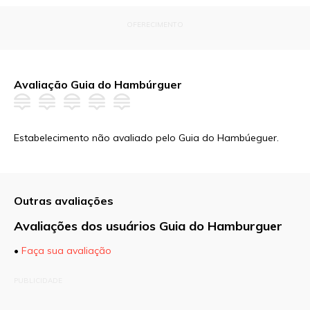
OFERECIMENTO
Avaliação Guia do Hambúrguer
Estabelecimento não avaliado pelo Guia do Hambúeguer.
Outras avaliações
Avaliações dos usuários Guia do Hamburguer
•
Faça sua avaliação
O seu endereço de e-mail não será publicado.
PUBLICIDADE
Campos obrigatórios são marcados com
*