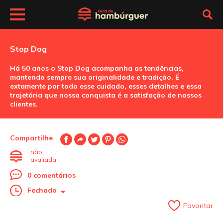
Stop Dog
Há 50 anos o Stop Dog acompanha as tendências,
mantendo sempre sua originalidade e tradição. É
extamente por todo esse cuidado, esses detalhes e essa
trajetória que nossa conquista é a satisfação de nossos
clientes.
Compartilhe
não
avaliada
0 comentários
Fechado
Favoritar