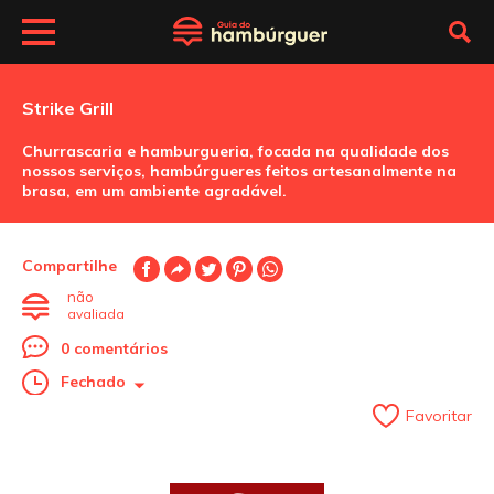
Strike Grill
Churrascaria e hamburgueria, focada na qualidade dos
nossos serviços, hambúrgueres feitos artesanalmente na
brasa, em um ambiente agradável.
Compartilhe
não
avaliada
0 comentários
Fechado
Favoritar