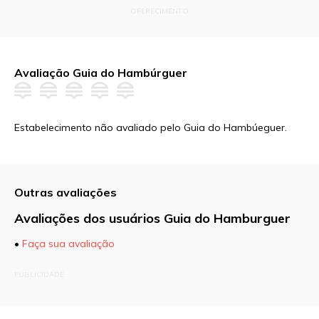
OFERECIMENTO
Avaliação Guia do Hambúrguer
Estabelecimento não avaliado pelo Guia do Hambúeguer.
Outras avaliações
Avaliações dos usuários Guia do Hamburguer
•
Faça sua avaliação
O seu endereço de e-mail não será publicado.
PUBLICIDADE
Campos obrigatórios são marcados com
*
Comentário