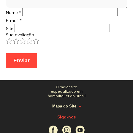
Nome
*
E-mail
*
Site
Sua avaliação
1
2
3
4
5
O maior site
especializado em
hambúrguer do Brasil
Mapa do Site
Siga-nos