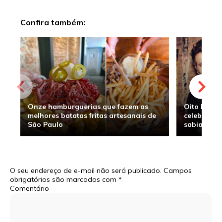
Confira também:
Onze hamburguerias que fazem as
Oito hambu
melhores batatas fritas artesanais de
celebridade
São Paulo
sabia
O seu endereço de e-mail não será publicado.
Campos
obrigatórios são marcados com
*
Comentário