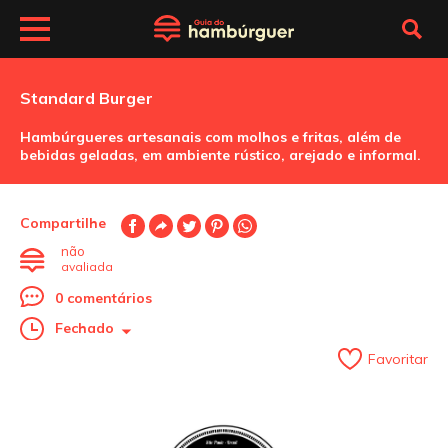
Standard Burger
Hambúrgueres artesanais com molhos e fritas, além de
bebidas geladas, em ambiente rústico, arejado e informal.
Compartilhe
não
avaliada
0 comentários
Fechado
Favoritar