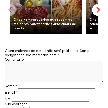
Onze hamburguerias que fazem as
Oito hambu
melhores batatas fritas artesanais de
celebridade
São Paulo
sabia
O seu endereço de e-mail não será publicado.
Campos
obrigatórios são marcados com
*
Comentário
Nome
*
E-mail
*
Site
Sua avaliação