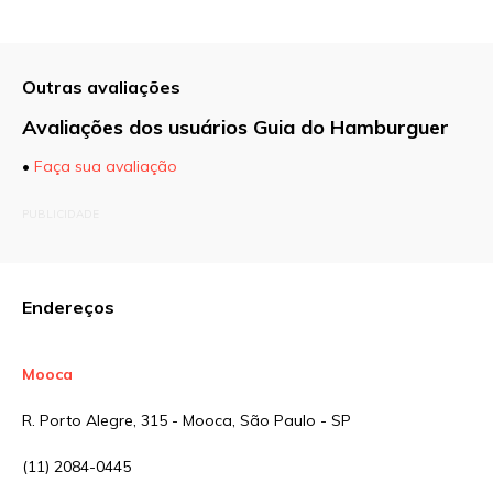
Outras avaliações
Avaliações dos usuários Guia do Hamburguer
•
Faça sua avaliação
O seu endereço de e-mail não será publicado.
PUBLICIDADE
Campos obrigatórios são marcados com
*
Comentário
Endereços
Mooca
Nome
*
R. Porto Alegre, 315 - Mooca, São Paulo - SP
(11) 2084-0445
E-mail
*