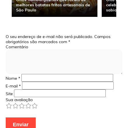
melhores batatas fritas artesanais de
celebridade
São Paulo
sabia
O seu endereço de e-mail não será publicado.
Campos
obrigatórios são marcados com
*
Comentário
Nome
*
E-mail
*
Site
Sua avaliação
1
2
3
4
5