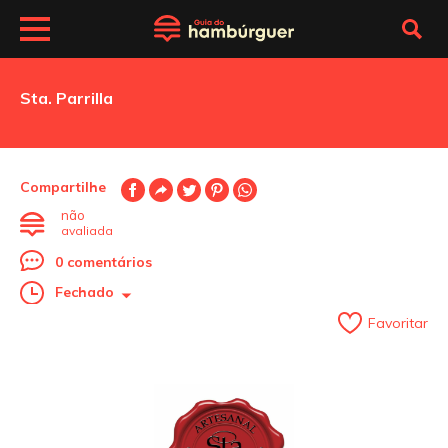
Sta. Parrilla
Compartilhe
não
avaliada
0 comentários
Fechado
Favoritar