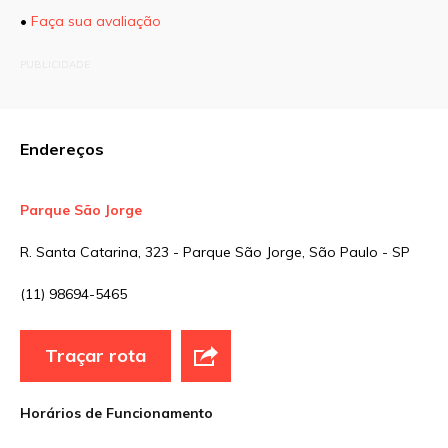
•
Faça sua avaliação
O seu endereço de e-mail não será publicado.
PUBLICIDADE
Campos obrigatórios são marcados com
*
Comentário
Endereços
Parque São Jorge
Nome
*
R. Santa Catarina, 323 - Parque São Jorge, São Paulo - SP
(11) 98694-5465
E-mail
*
Traçar rota
Site
Horários de Funcionamento
Sua avaliação