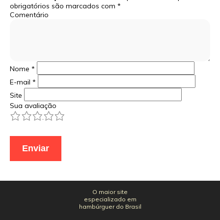
obrigatórios são marcados com
*
Comentário
Nome
*
E-mail
*
Site
Sua avaliação
1
2
3
4
5
O maior site
especializado em
hambúrguer do Brasil