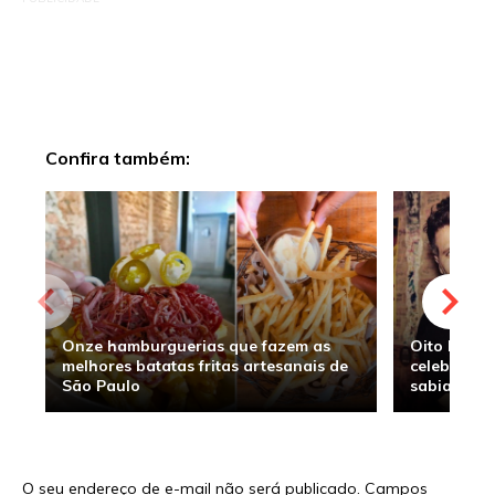
Confira também:
Onze hamburguerias que fazem as
Oito hambu
melhores batatas fritas artesanais de
celebridade
São Paulo
sabia
O seu endereço de e-mail não será publicado.
Campos