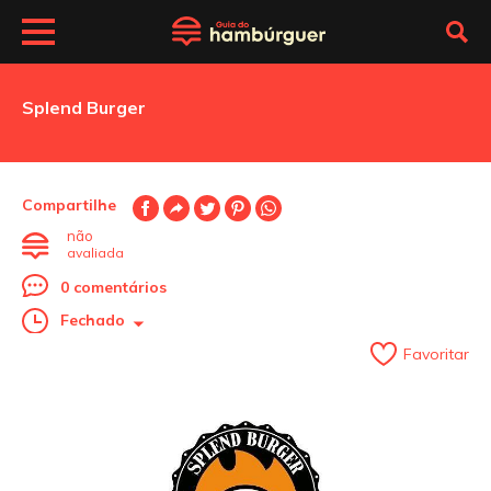
Splend Burger
Compartilhe
não
avaliada
0 comentários
Fechado
Favoritar