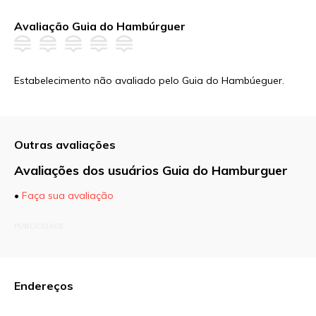
Avaliação Guia do Hambúrguer
Estabelecimento não avaliado pelo Guia do Hambúeguer.
Outras avaliações
Avaliações dos usuários Guia do Hamburguer
•
Faça sua avaliação
O seu endereço de e-mail não será publicado.
PUBLICIDADE
Campos obrigatórios são marcados com
*
Comentário
Endereços