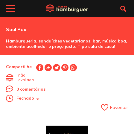
Soul Pax
Hamburgueria, sanduíches vegetarianos, bar, música boa,
ambiente acolhedor e preço justo. Tipo sala de casa!
Compartilhe
não
avaliada
0 comentários
Fechado
Favoritar