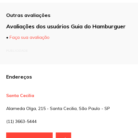
Outras avaliações
Avaliações dos usuários Guia do Hamburguer
•
Faça sua avaliação
O seu endereço de e-mail não será publicado.
PUBLICIDADE
Campos obrigatórios são marcados com
*
Comentário
Endereços
Santa Cecilia
Nome
*
Alameda Olga, 215 - Santa Cecilia, São Paulo - SP
(11) 3663-5444
E-mail
*