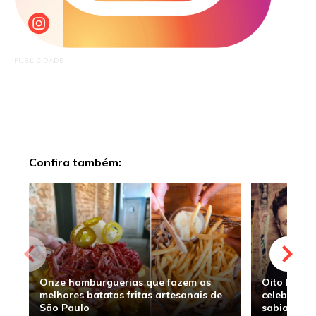
PUBLICIDADE
Confira também:
Onze hamburguerias que fazem as
Oito hambu
melhores batatas fritas artesanais de
celebridade
São Paulo
sabia