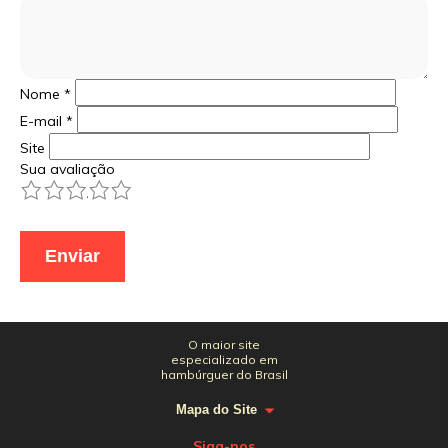
Nome
*
E-mail
*
Site
Sua avaliação
1
2
3
4
5
O maior site
especializado em
hambúrguer do Brasil
Mapa do Site
Siga-nos