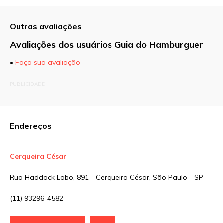
Outras avaliações
Avaliações dos usuários Guia do Hamburguer
•
Faça sua avaliação
O seu endereço de e-mail não será publicado.
PUBLICIDADE
Campos obrigatórios são marcados com
*
Comentário
Endereços
Cerqueira César
Nome
*
Rua Haddock Lobo, 891 - Cerqueira César, São Paulo - SP
(11) 93296-4582
E-mail
*