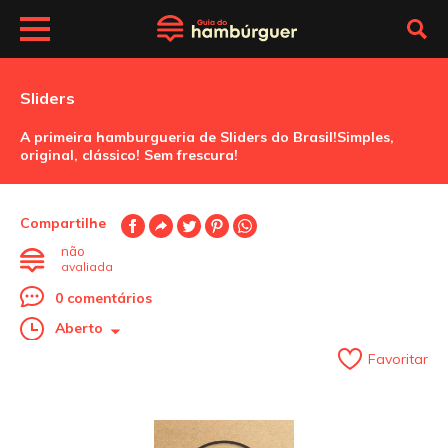
Sliders
A primeira hamburgueria de Sliders do Brasil!Simples,
original, clássico! Sem frescura!
Compartilhe
não
avaliada
0 comentários
Aberto
Favoritar