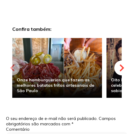
Confira também:
Onze hamburguerias que fazem as
Oito hambu
melhores batatas fritas artesanais de
celebridade
São Paulo
sabia
O seu endereço de e-mail não será publicado.
Campos
obrigatórios são marcados com
*
Comentário