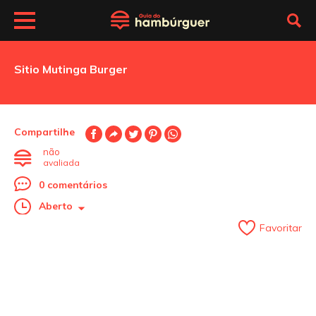
Sitio Mutinga Burger
Compartilhe
não
avaliada
0 comentários
Aberto
Favoritar