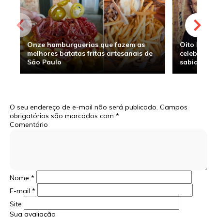
Onze hamburguerias que fazem as
Oito hambu
melhores batatas fritas artesanais de
celebridade
São Paulo
sabia
O seu endereço de e-mail não será publicado.
Campos
obrigatórios são marcados com
*
Comentário
Nome
*
E-mail
*
Site
Sua avaliação