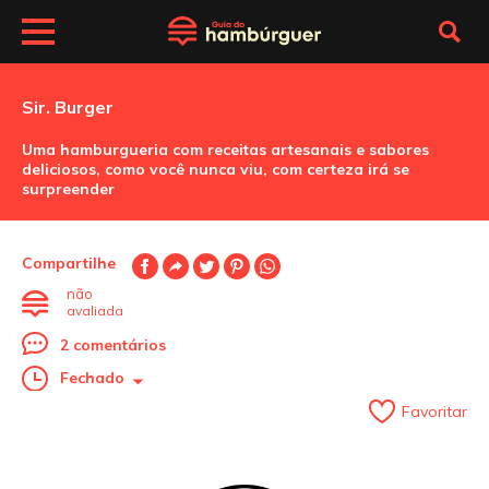
Sir. Burger
Uma hamburgueria com receitas artesanais e sabores
deliciosos, como você nunca viu, com certeza irá se
surpreender
Compartilhe
não
avaliada
2 comentários
Fechado
Favoritar