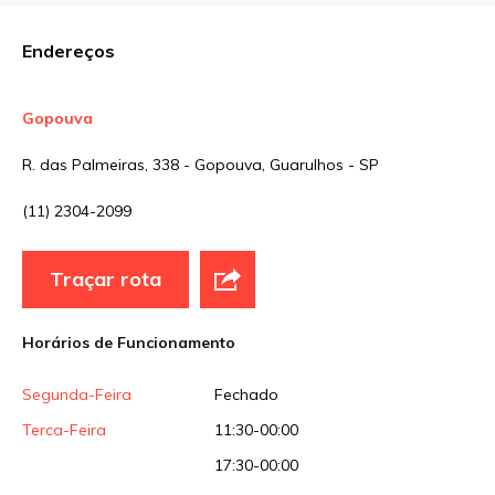
Nome
*
Endereços
E-mail
*
Gopouva
R. das Palmeiras, 338 - Gopouva, Guarulhos - SP
Site
(11) 2304-2099
Sua avaliação
Traçar rota
Horários de Funcionamento
Segunda-Feira
Fechado
Terca-Feira
11:30-00:00
17:30-00:00