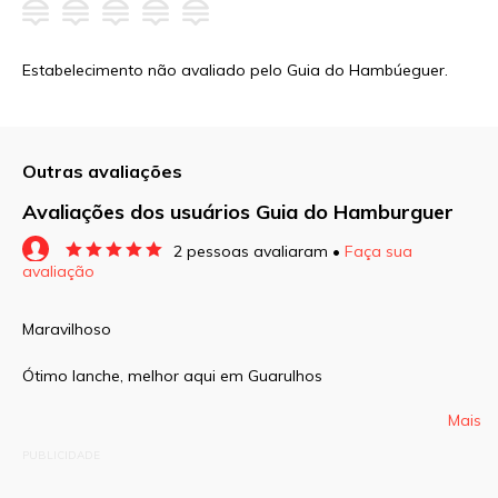
Estabelecimento não avaliado pelo Guia do Hambúeguer.
Outras avaliações
Avaliações dos usuários Guia do Hamburguer
2 pessoas avaliaram •
Faça sua
avaliação
O seu endereço de e-mail não será publicado.
Campos obrigatórios são marcados com
*
Maravilhoso
Comentário
Ótimo lanche, melhor aqui em Guarulhos
Mais
PUBLICIDADE