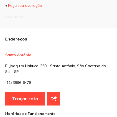
•
Faça sua avaliação
O seu endereço de e-mail não será publicado.
PUBLICIDADE
Campos obrigatórios são marcados com
*
Comentário
Endereços
Santo Antônio
Nome
*
R. Joaquim Nabuco, 250 - Santo Antônio, São Caetano do
Sul - SP
E-mail
*
(11) 3996-6478
Traçar rota
Site
Horários de Funcionamento
Sua avaliação