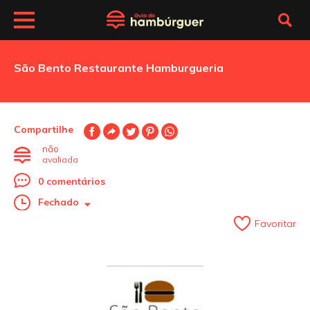
São Bento Restaurante Hamburgueria
Compartilhe
não
avaliada
0 comentários
Fechado
Favoritar