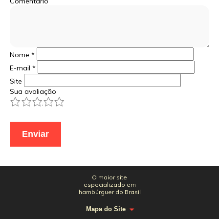
Comentário
Nome
*
E-mail
*
Site
Sua avaliação
1
2
3
4
5
O maior site
especializado em
hambúrguer do Brasil
Mapa do Site