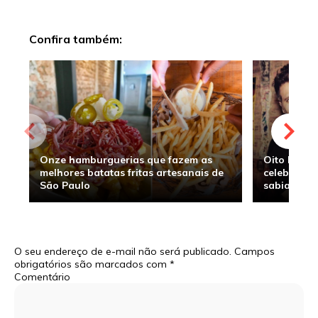
Confira também:
Onze hamburguerias que fazem as
Oito hambu
melhores batatas fritas artesanais de
celebridade
São Paulo
sabia
O seu endereço de e-mail não será publicado.
Campos
obrigatórios são marcados com
*
Comentário