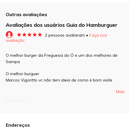
Outras avaliações
Avaliações dos usuários Guia do Hamburguer
2 pessoas avaliaram •
Faça sua
avaliação
O seu endereço de e-mail não será publicado.
Campos obrigatórios são marcados com
*
O melhor burger da Freguesia do Ó e um dos melhores de
Sampa
Comentário
O melhor burguer
Marcos Vigoritto vc não tem ideia de como é bom visite
Mais
PUBLICIDADE
Nome
*
E-mail
*
Endereços