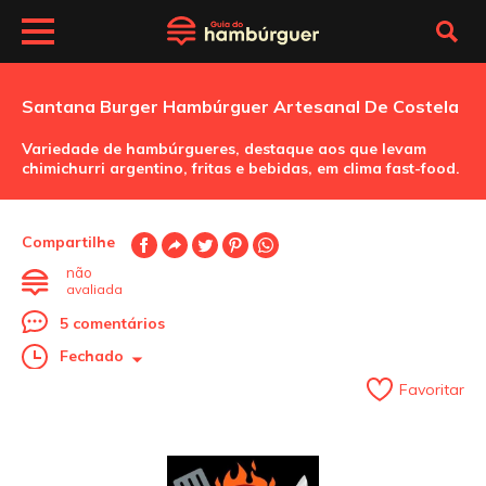
Santana Burger Hambúrguer Artesanal De Costela
Variedade de hambúrgueres, destaque aos que levam
chimichurri argentino, fritas e bebidas, em clima fast-food.
Compartilhe
não
avaliada
5 comentários
Fechado
Favoritar