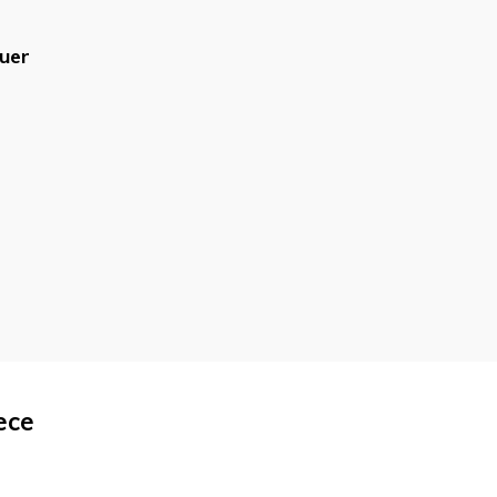
uer
blicado.
Campos obrigatórios são
ece