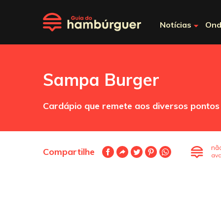
Notícias
Ond
Sampa Burger
Cardápio que remete aos diversos pontos t
nã
Compartilhe
ava