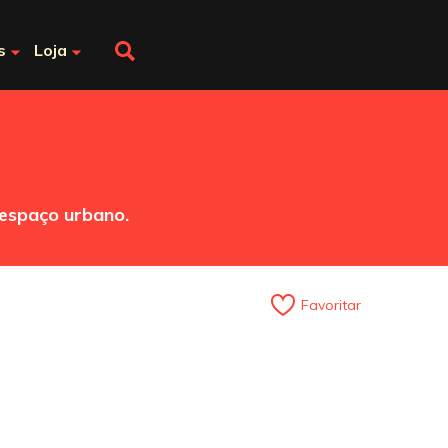
s
Loja
 espaço urbano.
Favoritar