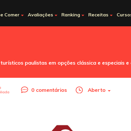
e Comer
Avaliações
Ranking
Receitas
Curso
urísticos paulistas em opções clássica e especiais e
o
0 comentários
Aberto
liada