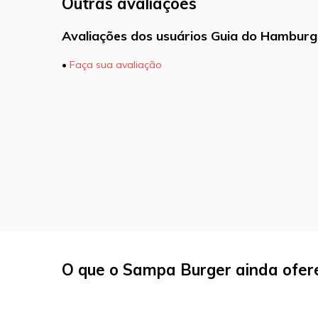
Outras avaliações
Avaliações dos usuários Guia do Hamburg
•
Faça sua avaliação
O seu endereço de e-mail não será pu
marcados com
*
Comentário
Nome
*
O que o Sampa Burger ainda ofer
E-mail
*
Site