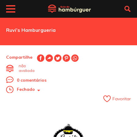
Ruvi’s Hamburgueria
Compartilhe
não
avaliada
0 comentários
Fechado
Favoritar