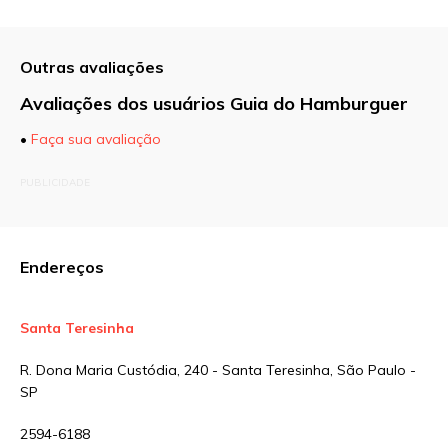
Outras avaliações
Avaliações dos usuários Guia do Hamburguer
•
Faça sua avaliação
O seu endereço de e-mail não será publicado.
PUBLICIDADE
Campos obrigatórios são marcados com
*
Comentário
Endereços
Santa Teresinha
Nome
*
R. Dona Maria Custódia, 240 - Santa Teresinha, São Paulo -
SP
E-mail
*
2594-6188