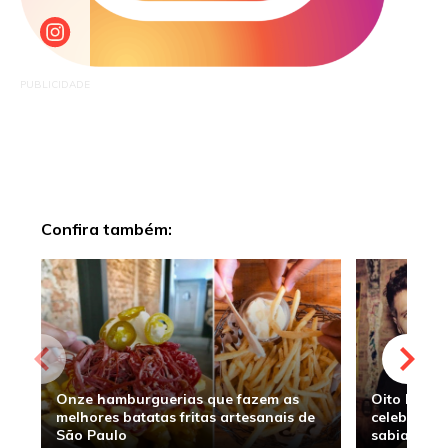
PUBLICIDADE
Confira também:
Onze hamburguerias que fazem as
Oito hambu
melhores batatas fritas artesanais de
celebridade
São Paulo
sabia