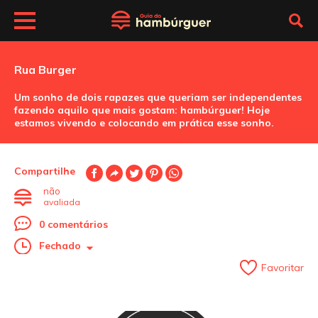
Rua Burger
Um sonho de dois rapazes que queriam ser independentes
fazendo aquilo que mais gostam: hambúrguer! Hoje
estamos vivendo e colocando em prática esse sonho.
Compartilhe
não
avaliada
0 comentários
Fechado
Favoritar