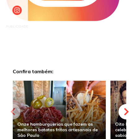
PUBLICIDADE
Confira também:
Onze hamburguerias que fazem as
Oito hambu
melhores batatas fritas artesanais de
celebridade
São Paulo
sabia