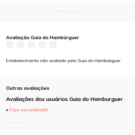
OFERECIMENTO
Avaliação Guia do Hambúrguer
Estabelecimento não avaliado pelo Guia do Hambúeguer.
Outras avaliações
Avaliações dos usuários Guia do Hamburguer
•
Faça sua avaliação
O seu endereço de e-mail não será publicado.
PUBLICIDADE
Campos obrigatórios são marcados com
*