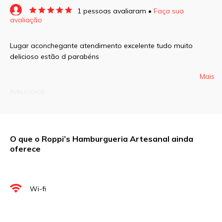
1 pessoas avaliaram •
Faça sua
avaliação
O seu endereço de e-mail não será publicado.
Campos obrigatórios são marcados com
*
Lugar aconchegante atendimento excelente tudo muito
delicioso estão d parabéns
Comentário
Mais
PUBLICIDADE
Nome
*
O que o Roppi’s Hamburgueria Artesanal ainda
oferece
E-mail
*
Wi-fi
Site