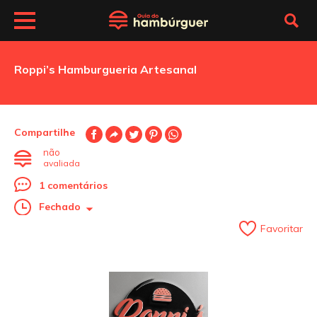
Roppi’s Hamburgueria Artesanal
Compartilhe
não
avaliada
1 comentários
Fechado
Favoritar