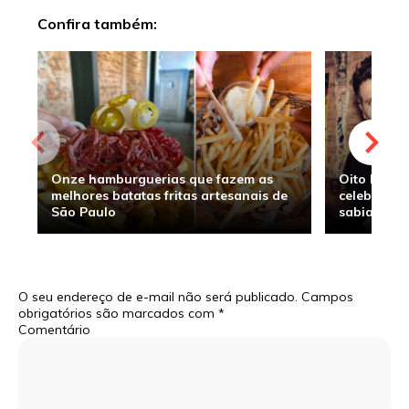
Confira também:
Onze hamburguerias que fazem as
Oito hambu
melhores batatas fritas artesanais de
celebridade
São Paulo
sabia
O seu endereço de e-mail não será publicado.
Campos
obrigatórios são marcados com
*
Comentário