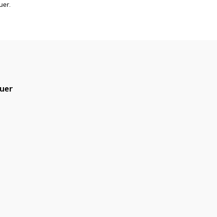
uer.
uer
blicado.
Campos obrigatórios são