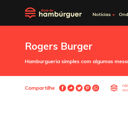
Notícias
Ond
Rogers Burger
Hamburgueria simples com algumas mesas 
nã
Compartilhe
ava