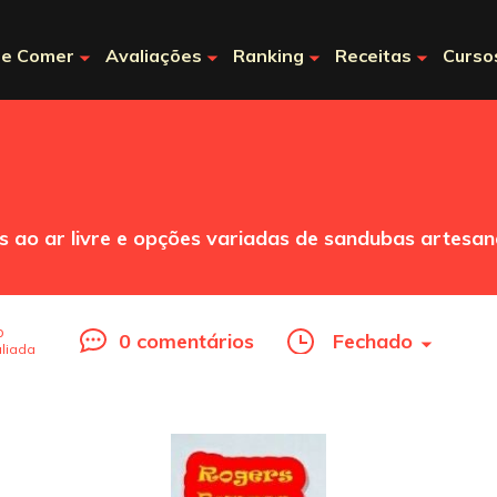
e Comer
Avaliações
Ranking
Receitas
Curso
ao ar livre e opções variadas de sandubas artesan
o
0 comentários
Fechado
liada