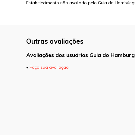
Estabelecimento não avaliado pelo Guia do Hambúeg
Outras avaliações
Avaliações dos usuários Guia do Hamburg
•
Faça sua avaliação
O seu endereço de e-mail não será pu
marcados com
*
Comentário