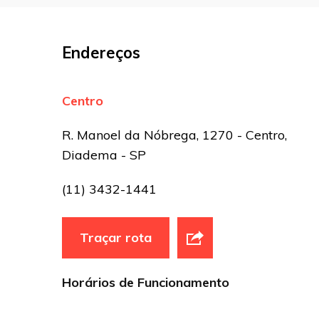
Nome
*
E-mail
*
Endereços
Site
Centro
Sua avaliação
R. Manoel da Nóbrega, 1270 - Centro,
Diadema - SP
(11) 3432-1441
Traçar rota
Horários de Funcionamento