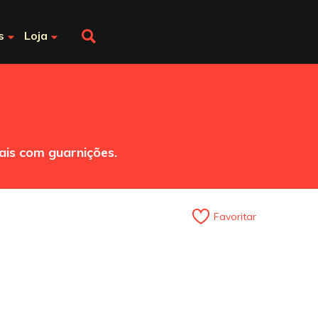
s
Loja
ais com guarnições.
Favoritar