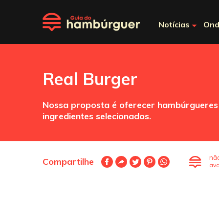
Notícias
Ond
Real Burger
Nossa proposta é oferecer hambúrgueres 
ingredientes selecionados.
nã
Compartilhe
ava