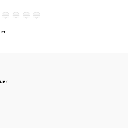
uer.
uer
blicado.
Campos obrigatórios são