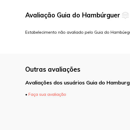
Avaliação Guia do Hambúrguer
Estabelecimento não avaliado pelo Guia do Hambúeg
Outras avaliações
Avaliações dos usuários Guia do Hamburg
•
Faça sua avaliação
O seu endereço de e-mail não será pu
marcados com
*
Comentário