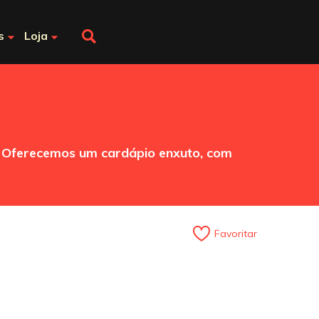
s
Loja
. Oferecemos um cardápio enxuto, com
Favoritar