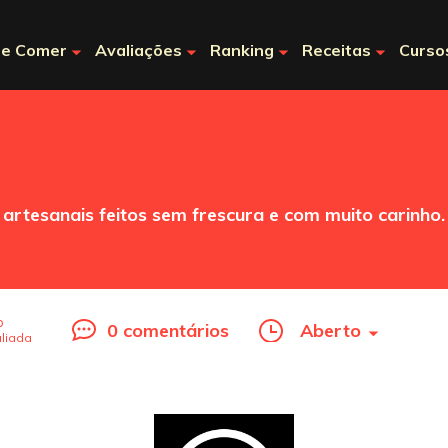
e Comer
Avaliações
Ranking
Receitas
Curso
artesanais feitos sem frescura e com muito carinho
o
0 comentários
Aberto
liada