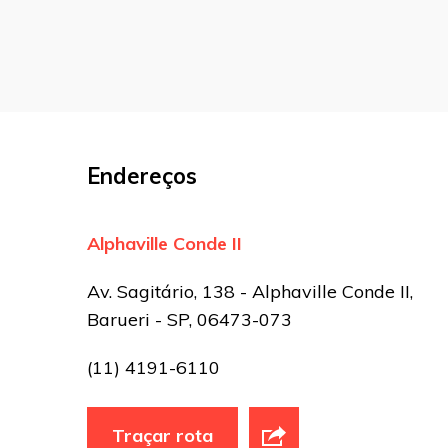
Nome
*
E-mail
*
Endereços
Site
Alphaville Conde II
Sua avaliação
Av. Sagitário, 138 - Alphaville Conde II,
Barueri - SP, 06473-073
(11) 4191-6110
Traçar rota