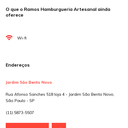
O que o Ramos Hamburgueria Artesanal ainda
oferece
Nome
*
Wi-fi
E-mail
*
Endereços
Site
Jardim São Bento Novo
Sua avaliação
Rua Afonso Sanches 518 loja 4 - Jardim São Bento Novo,
São Paulo - SP
(11) 5873-5507