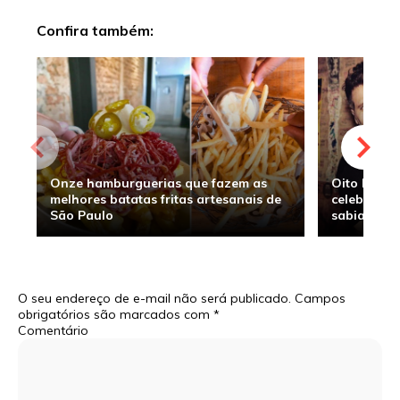
Confira também:
Onze hamburguerias que fazem as
Oito hambu
melhores batatas fritas artesanais de
celebridade
São Paulo
sabia
O seu endereço de e-mail não será publicado.
Campos
obrigatórios são marcados com
*
Comentário