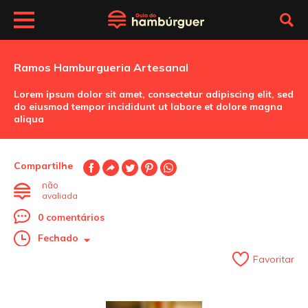
Ramos Hamburgueria Artesanal
Lorem ipsum dolor sit amet, consectetur adipiscing elit, sed
do eiusmod tempor incididunt ut labore et dolore magna
aliqua
Compartilhe
não
avaliada
0 comentários
Fechado
Favoritar