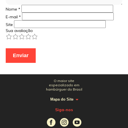
Nome
*
E-mail
*
Site
Sua avaliação
1
2
3
4
5
O maior site
especializado em
hambúrguer do Brasil
Mapa do Site
Siga-nos