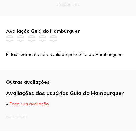
OFERECIMENTO
Avaliação Guia do Hambúrguer
Estabelecimento não avaliado pelo Guia do Hambúeguer.
Outras avaliações
Avaliações dos usuários Guia do Hamburguer
•
Faça sua avaliação
O seu endereço de e-mail não será publicado.
PUBLICIDADE
Campos obrigatórios são marcados com
*
Comentário