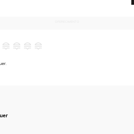
OFERECIMENTO
uer.
uer