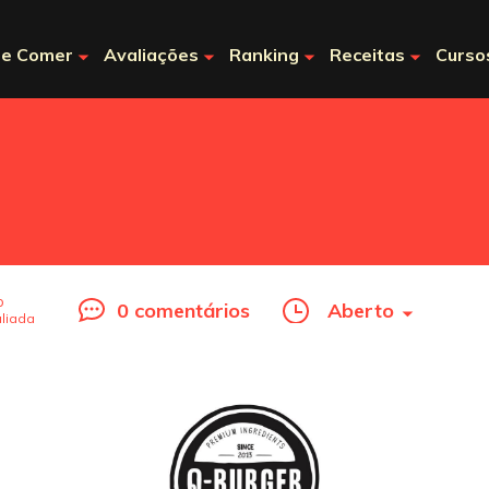
e Comer
Avaliações
Ranking
Receitas
Curso
o
0 comentários
Aberto
liada