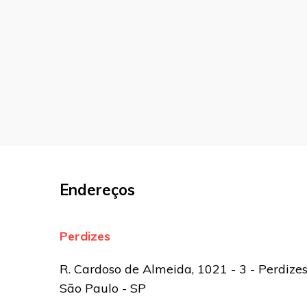
O seu endereço de e-mail não será pu
marcados com
*
Comentário
Nome
*
E-mail
*
Endereços
Site
Perdizes
Sua avaliação
R. Cardoso de Almeida, 1021 - 3 - Perdizes
São Paulo - SP