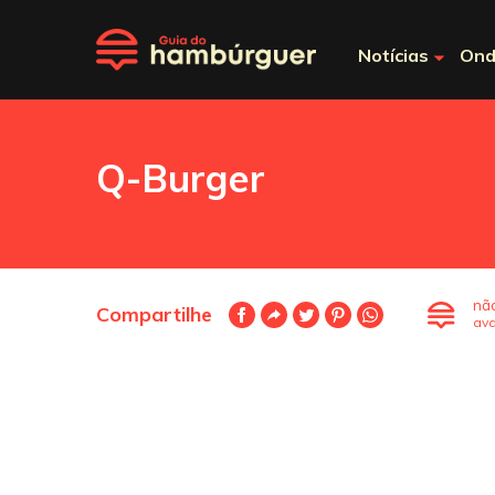
Notícias
Ond
Q-Burger
nã
Compartilhe
ava