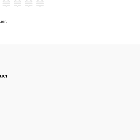
uer.
uer
blicado.
Campos obrigatórios são