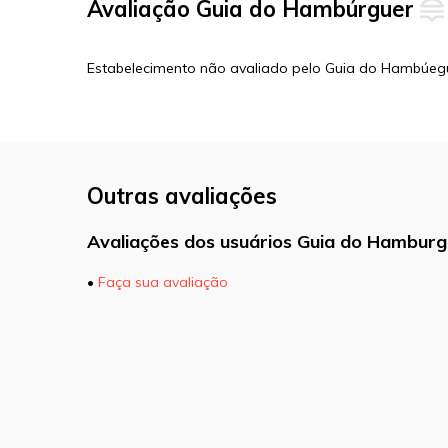
Avaliação Guia do Hambúrguer
Estabelecimento não avaliado pelo Guia do Hambúeg
Outras avaliações
Avaliações dos usuários Guia do Hamburg
•
Faça sua avaliação
O seu endereço de e-mail não será pu
marcados com
*
Comentário