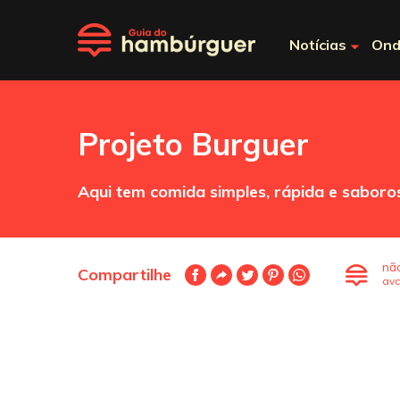
Notícias
Ond
Projeto Burguer
Aqui tem comida simples, rápida e saboro
nã
Compartilhe
ava