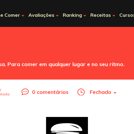
e Comer
Avaliações
Ranking
Receitas
Curso
sa. Para comer em qualquer lugar e no seu ritmo.
o
0 comentários
Fechado
liada