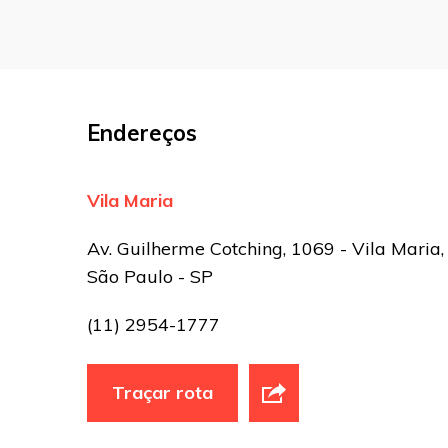
Nome
*
E-mail
*
Endereços
Site
Vila Maria
Sua avaliação
Av. Guilherme Cotching, 1069 - Vila Maria,
São Paulo - SP
(11) 2954-1777
Traçar rota