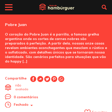
Pobre Juan
O coração do Pobre Juan é a parrilla, a famosa grelha
argentina onde os cortes de carnes nobres são
preparados à perfeição. A partir dela, nossas onze casas
revelam ambientes aconchegantes que mesclam o rústico e
o sofisticado, com detalhes únicos que se tornaram nossa
identidade. São cenários perfeitos para situações que vão
do happy […]
Compartilhe
não
avaliada
0 comentários
Fechado