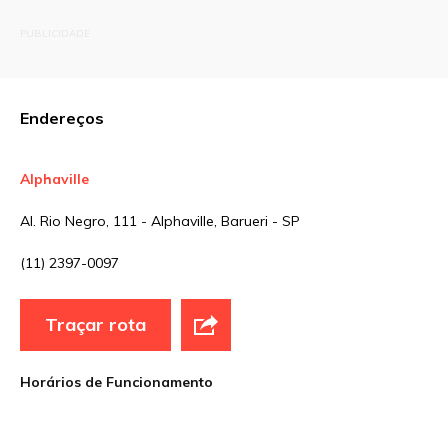
O seu endereço de e-mail não será publicado.
PUBLICIDADE
Campos obrigatórios são marcados com
*
Comentário
Endereços
Alphaville
Nome
*
Al. Rio Negro, 111 - Alphaville, Barueri - SP
(11) 2397-0097
E-mail
*
Traçar rota
Site
Horários de Funcionamento
Sua avaliação