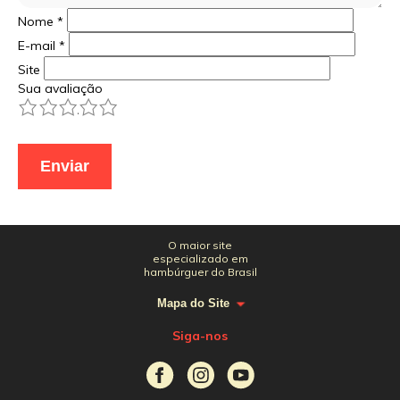
Nome
*
E-mail
*
Site
Sua avaliação
1
2
3
4
5
O maior site
especializado em
hambúrguer do Brasil
Mapa do Site
Siga-nos