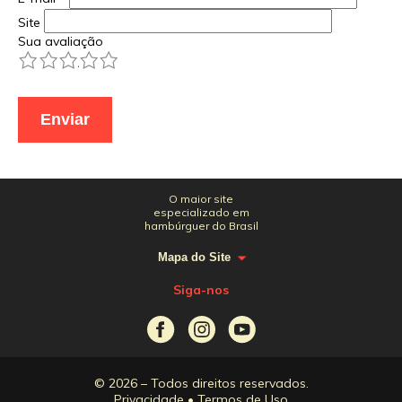
Site
Sua avaliação
1
2
3
4
5
O maior site
especializado em
hambúrguer do Brasil
Mapa do Site
Siga-nos
© 2026 – Todos direitos reservados.
Privacidade
•
Termos de Uso