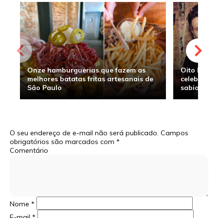
Onze hamburguerias que fazem as
Oito hambu
melhores batatas fritas artesanais de
celebridade
São Paulo
sabia
O seu endereço de e-mail não será publicado.
Campos
obrigatórios são marcados com
*
Comentário
Nome
*
E-mail
*