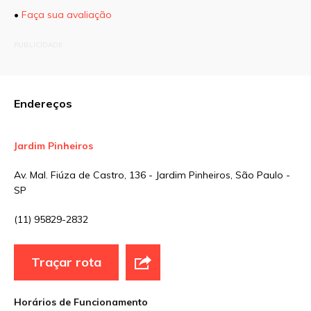
•
Faça sua avaliação
O seu endereço de e-mail não será publicado.
PUBLICIDADE
Campos obrigatórios são marcados com
*
Comentário
Endereços
Jardim Pinheiros
Nome
*
Av. Mal. Fiúza de Castro, 136 - Jardim Pinheiros, São Paulo -
SP
E-mail
*
(11) 95829-2832
Traçar rota
Site
Horários de Funcionamento
Sua avaliação