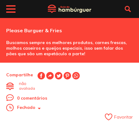
Please Burguer & Fries
Buscamos sempre os melhores produtos, carnes frescas,
molhos caseiros e queijos especiais, isso sem falar dos
pães que são um espetáculo a parte!
Compartilhe
não
avaliada
0 comentários
Fechado
Favoritar