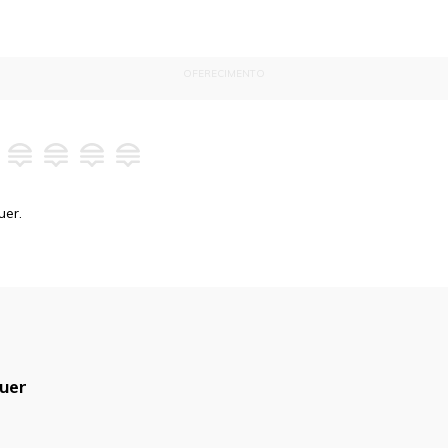
OFERECIMENTO
uer.
uer