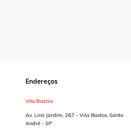
O seu endereço de e-mail não será pu
marcados com
*
Comentário
Nome
*
E-mail
*
Endereços
Site
Vila Bastos
Sua avaliação
Av. Lino Jardim, 267 - Vila Bastos, Santo
André - SP