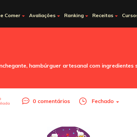
e Comer
Avaliações
Ranking
Receitas
Curso
nchegante, hambúrguer artesanal com ingredientes 
o
0 comentários
Fechado
liada