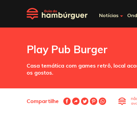
Notícias
Ond
Play Pub Burger
Casa temática com games retrô, local aco
os gostos.
nã
Compartilhe
ava