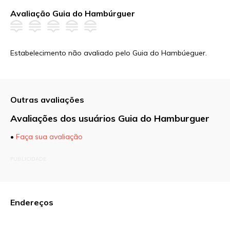
Avaliação Guia do Hambúrguer
Estabelecimento não avaliado pelo Guia do Hambúeguer.
Outras avaliações
Avaliações dos usuários Guia do Hamburguer
•
Faça sua avaliação
O seu endereço de e-mail não será publicado.
PUBLICIDADE
Campos obrigatórios são marcados com
*
Comentário
Endereços