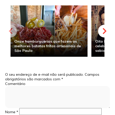
Onze hamburguerias que fazem as
Oito hambu
melhores batatas fritas artesanais de
celebridade
São Paulo
sabia
O seu endereço de e-mail não será publicado.
Campos
obrigatórios são marcados com
*
Comentário
Nome
*