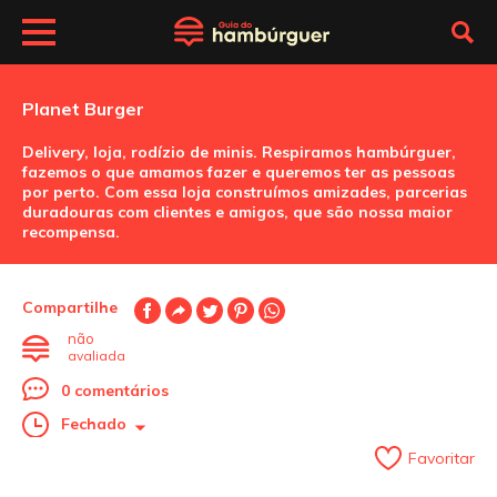
Planet Burger
Delivery, loja, rodízio de minis. Respiramos hambúrguer,
fazemos o que amamos fazer e queremos ter as pessoas
por perto. Com essa loja construímos amizades, parcerias
duradouras com clientes e amigos, que são nossa maior
recompensa.
Compartilhe
não
avaliada
0 comentários
Fechado
Favoritar