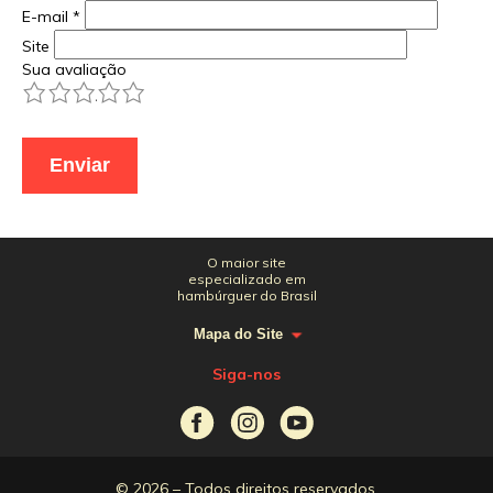
E-mail
*
Site
Sua avaliação
1
2
3
4
5
O maior site
especializado em
hambúrguer do Brasil
Mapa do Site
Siga-nos
© 2026 – Todos direitos reservados.