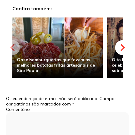
Confira também:
Onze hamburguerias que fazem as
Oito hambu
melhores batatas fritas artesanais de
celebridade
São Paulo
sabia
O seu endereço de e-mail não será publicado.
Campos
obrigatórios são marcados com
*
Comentário