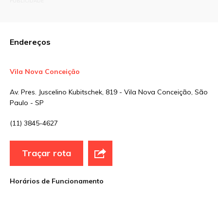
PUBLICIDADE
Campos obrigatórios são marcados com
*
Comentário
Endereços
Vila Nova Conceição
Nome
*
Av. Pres. Juscelino Kubitschek, 819 - Vila Nova Conceição, São
Paulo - SP
E-mail
*
(11) 3845-4627
Traçar rota
Site
Horários de Funcionamento
Sua avaliação