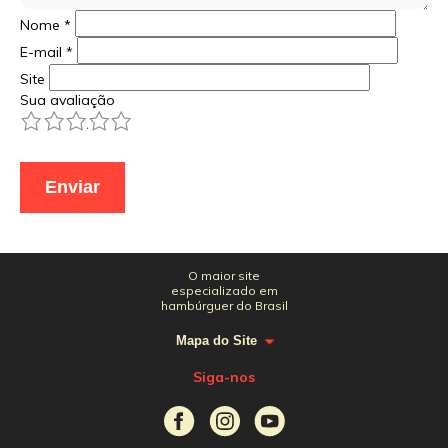
Nome
*
E-mail
*
Site
Sua avaliação
1
2
3
4
5
O maior site
especializado em
hambúrguer do Brasil
Mapa do Site
Siga-nos