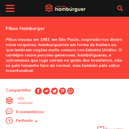
Pibus Hamburger
Pibus nasceu em 1983, em São Paulo, inspirada nos diners
nova iorquinos, hamburguerias em forma de trailers ou
que lembram vagões muito comuns nos Estados Unidos. O
cardápio reune porções generosas, hambúrgueres, e
sobremesas que logo cairam no gosto dos brasileiros, não
só pelo tamanho fora do normal, mas também pelo sabor
inconfundível.
Compartilhe
não
avaliada
0 comentários
Fechado