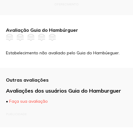
OFERECIMENTO
Avaliação Guia do Hambúrguer
Estabelecimento não avaliado pelo Guia do Hambúeguer.
Outras avaliações
Avaliações dos usuários Guia do Hamburguer
•
Faça sua avaliação
O seu endereço de e-mail não será publicado.
PUBLICIDADE
Campos obrigatórios são marcados com
*
Comentário