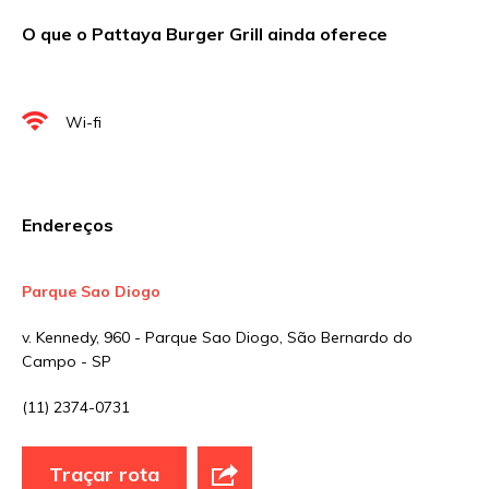
O que o Pattaya Burger Grill ainda oferece
Nome
*
Wi-fi
E-mail
*
Endereços
Site
Parque Sao Diogo
v. Kennedy, 960 - Parque Sao Diogo, São Bernardo do
Sua avaliação
Campo - SP
(11) 2374-0731
Traçar rota