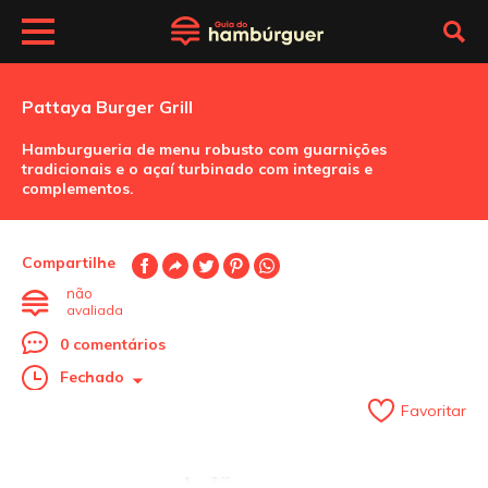
Pattaya Burger Grill
Hamburgueria de menu robusto com guarnições
tradicionais e o açaí turbinado com integrais e
complementos.
Compartilhe
não
avaliada
0 comentários
Fechado
Favoritar