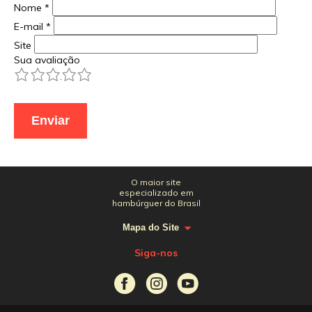
Nome
*
E-mail
*
Site
Sua avaliação
1
2
3
4
5
O maior site
especializado em
hambúrguer do Brasil
Mapa do Site
Siga-nos