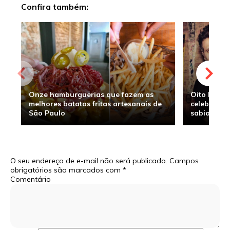
Confira também:
Onze hamburguerias que fazem as
Oito hambu
melhores batatas fritas artesanais de
celebridade
São Paulo
sabia
O seu endereço de e-mail não será publicado.
Campos
obrigatórios são marcados com
*
Comentário