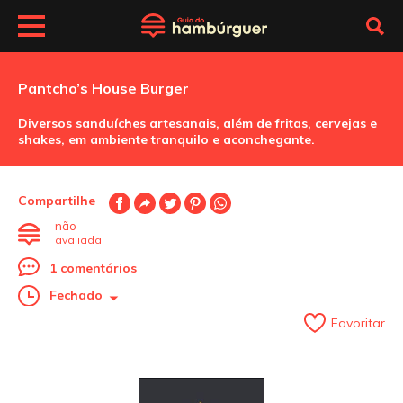
Pantcho’s House Burger
Diversos sanduíches artesanais, além de fritas, cervejas e
shakes, em ambiente tranquilo e aconchegante.
Compartilhe
não
avaliada
1 comentários
Fechado
Favoritar