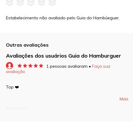
Estabelecimento não avaliado pelo Guia do Hambúeguer.
Outras avaliações
Avaliações dos usuários Guia do Hamburguer
1 pessoas avaliaram •
Faça sua
avaliação
O seu endereço de e-mail não será publicado.
Campos obrigatórios são marcados com
*
Top ❤️
Comentário
Mais
PUBLICIDADE