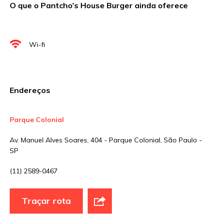
O que o Pantcho’s House Burger ainda oferece
Nome
*
E-mail
*
Wi-fi
Site
Endereços
Sua avaliação
Parque Colonial
Av. Manuel Alves Soares, 404 - Parque Colonial, São Paulo -
SP
(11) 2589-0467
Traçar rota