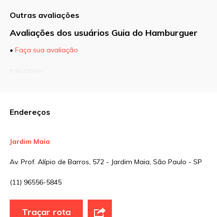
Outras avaliações
Avaliações dos usuários Guia do Hamburguer
•
Faça sua avaliação
O seu endereço de e-mail não será publicado.
PUBLICIDADE
Campos obrigatórios são marcados com
*
Comentário
Endereços
Jardim Maia
Nome
*
Av. Prof. Alípio de Barros, 572 - Jardim Maia, São Paulo - SP
(11) 96556-5845
E-mail
*
Traçar rota