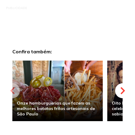
PUBLICIDADE
Confira também:
Onze hamburguerias que fazem as
Oito hambu
melhores batatas fritas artesanais de
celebridade
São Paulo
sabia