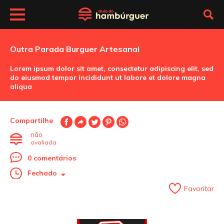
Outra Parada Burguer Artesanal
Lorem ipsum dolor sit amet, consectetur adipiscing elit, sed
do eiusmod tempor incididunt ut labore et dolore magna
aliqua
Compartilhe
não
avaliada
0 comentários
Fechado
Favoritar