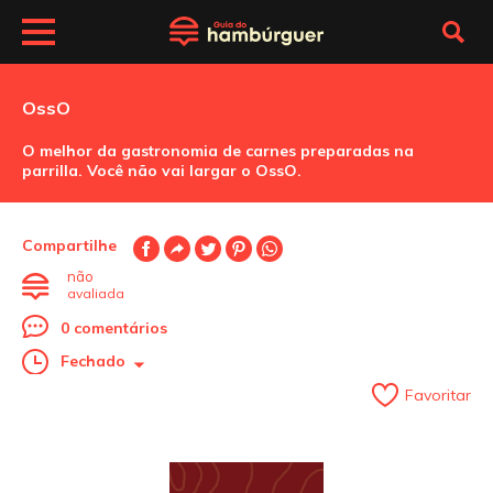
OssO
O melhor da gastronomia de carnes preparadas na
parrilla. Você não vai largar o OssO.
Compartilhe
não
avaliada
0 comentários
Fechado
Favoritar