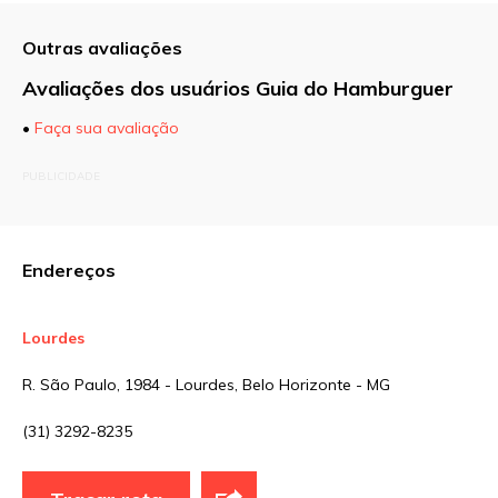
Outras avaliações
Avaliações dos usuários Guia do Hamburguer
•
Faça sua avaliação
O seu endereço de e-mail não será publicado.
PUBLICIDADE
Campos obrigatórios são marcados com
*
Comentário
Endereços
Lourdes
Nome
*
R. São Paulo, 1984 - Lourdes, Belo Horizonte - MG
(31) 3292-8235
E-mail
*