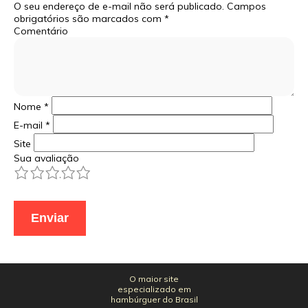
O seu endereço de e-mail não será publicado.
Campos
obrigatórios são marcados com
*
Comentário
Nome
*
E-mail
*
Site
Sua avaliação
1
2
3
4
5
O maior site
especializado em
hambúrguer do Brasil