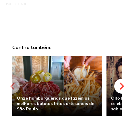
PUBLICIDADE
Confira também:
Onze hamburguerias que fazem as
Oito hambu
melhores batatas fritas artesanais de
celebridade
São Paulo
sabia