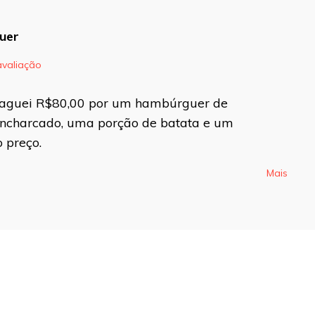
uer
avaliação
blicado.
Campos obrigatórios são
Paguei R$80,00 por um hambúrguer de
encharcado, uma porção de batata e um
 preço.
Mais