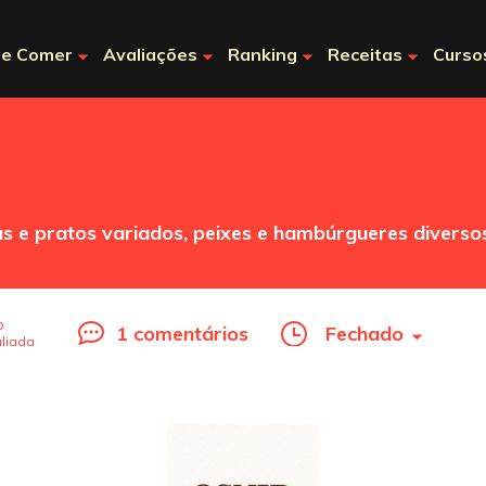
e Comer
Avaliações
Ranking
Receitas
Curso
s e pratos variados, peixes e hambúrgueres diversos
o
1 comentários
Fechado
liada