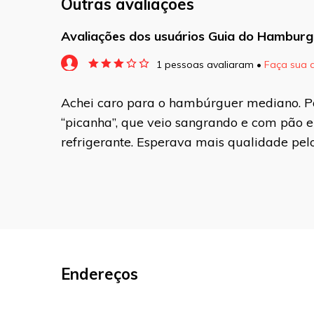
Outras avaliações
Avaliações dos usuários Guia do Hamburg
1 pessoas avaliaram •
Faça sua 
O seu endereço de e-mail não será pu
Achei caro para o hambúrguer mediano. 
marcados com
*
“picanha”, que veio sangrando e com pão 
Comentário
refrigerante. Esperava mais qualidade pelo
Nome
*
E-mail
*
Endereços
Site