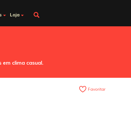
s
Loja
 em clima casual.
Favoritar