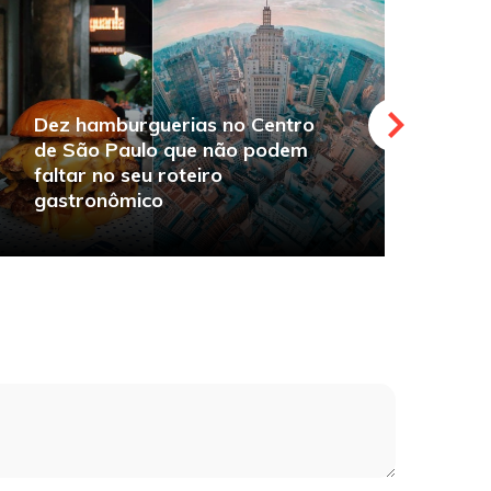
Dez hamburguerias no Centro
de São Paulo que não podem
faltar no seu roteiro
O
gastronômico
s