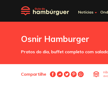
Notícias
Ond
Osnir Hamburger
Pratos do dia, buffet completo com salada
nã
Compartilhe
ava