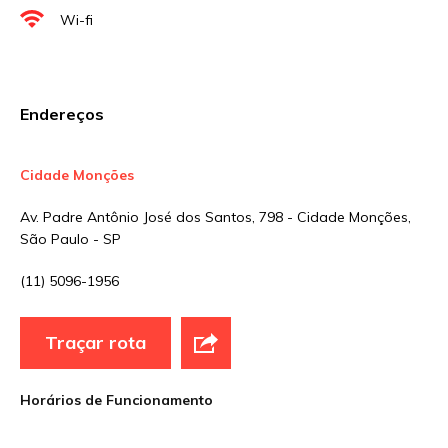
Nome
*
Wi-fi
E-mail
*
Endereços
Site
Cidade Monções
Av. Padre Antônio José dos Santos, 798 - Cidade Monções,
Sua avaliação
São Paulo - SP
(11) 5096-1956
Traçar rota
Horários de Funcionamento