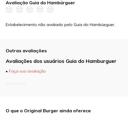
Avaliação Guia do Hambúrguer
Estabelecimento não avaliado pelo Guia do Hambúeguer.
Outras avaliações
Avaliações dos usuários Guia do Hamburguer
•
Faça sua avaliação
O seu endereço de e-mail não será publicado.
PUBLICIDADE
Campos obrigatórios são marcados com
*
Comentário
O que o Original Burger ainda oferece