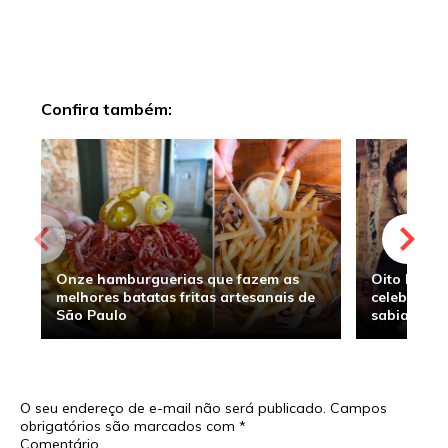
Confira também:
Onze hamburguerias que fazem as
Oito hambu
melhores batatas fritas artesanais de
celebridade
São Paulo
sabia
O seu endereço de e-mail não será publicado.
Campos
obrigatórios são marcados com
*
Comentário