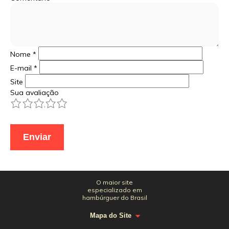
Nome
*
E-mail
*
Site
Sua avaliação
1
2
3
4
5
O maior site
especializado em
hambúrguer do Brasil
Mapa do Site