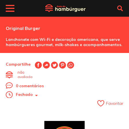
Original Burger
Lanchonete com Wi-Fi e decoração americana, que serve
hambúrgueres gourmet, milk-shakes e acompanhamentos.
Compartilhe
não
avaliada
0 comentários
Fechado
Favoritar