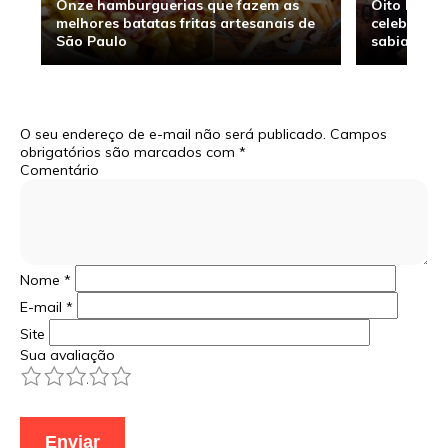
Onze hamburguerias que fazem as
Oito hambu
melhores batatas fritas artesanais de
celebridade
São Paulo
sabia
O seu endereço de e-mail não será publicado.
Campos
obrigatórios são marcados com
*
Comentário
Nome
*
E-mail
*
Site
Sua avaliação
1
2
3
4
5