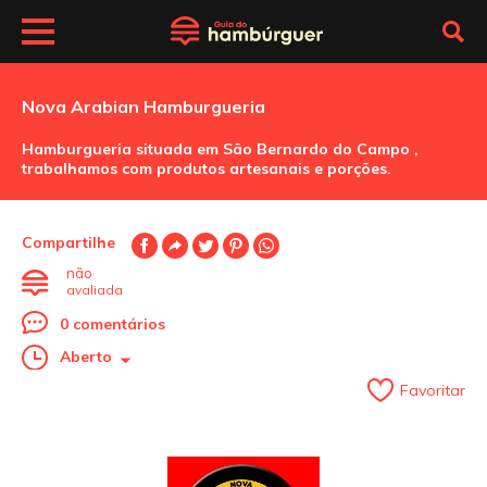
Nova Arabian Hamburgueria
Hamburgueria situada em São Bernardo do Campo ,
trabalhamos com produtos artesanais e porções.
Compartilhe
não
avaliada
0 comentários
Aberto
Favoritar