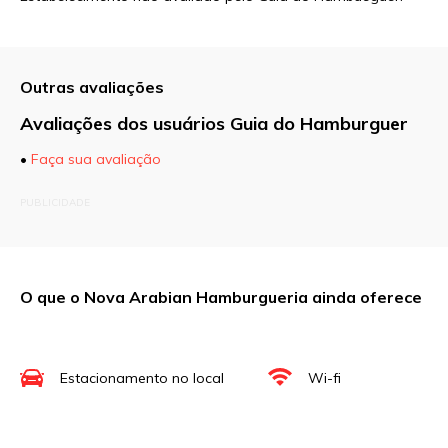
Outras avaliações
Avaliações dos usuários Guia do Hamburguer
•
Faça sua avaliação
O seu endereço de e-mail não será publicado.
PUBLICIDADE
Campos obrigatórios são marcados com
*
Comentário
O que o Nova Arabian Hamburgueria ainda oferece
Nome
*
Estacionamento no local
Wi-fi
E-mail
*