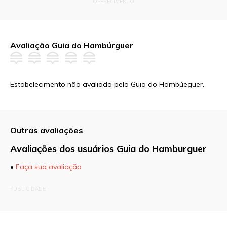
OFERECIMENTO
Avaliação Guia do Hambúrguer
Estabelecimento não avaliado pelo Guia do Hambúeguer.
Outras avaliações
Avaliações dos usuários Guia do Hamburguer
•
Faça sua avaliação
O seu endereço de e-mail não será publicado.
PUBLICIDADE
Campos obrigatórios são marcados com
*
Comentário