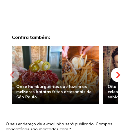
Confira também:
Onze hamburguerias que fazem as
Oito hambu
melhores batatas fritas artesanais de
celebridade
São Paulo
sabia
O seu endereço de e-mail não será publicado.
Campos
obrigatórios são marcados com
*