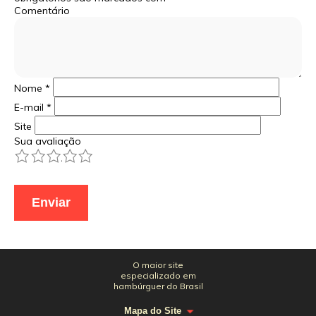
Comentário
Nome
*
E-mail
*
Site
Sua avaliação
1
2
3
4
5
O maior site
especializado em
hambúrguer do Brasil
Mapa do Site