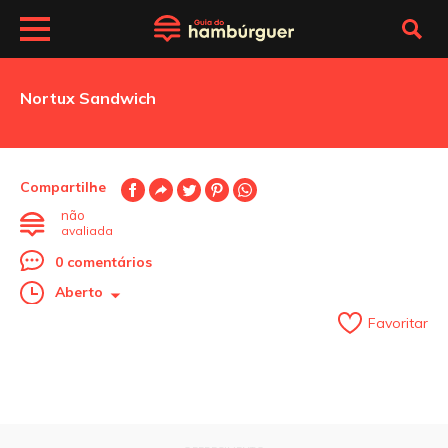
Nortux Sandwich
Compartilhe
não
avaliada
0 comentários
Aberto
Favoritar