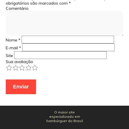
obrigatórios são marcados com
*
Comentário
Nome
*
E-mail
*
Site
Sua avaliação
1
2
3
4
5
O maior site
especializado em
hambúrguer do Brasil