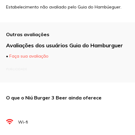
Estabelecimento não avaliado pelo Guia do Hambúeguer.
Outras avaliações
Avaliações dos usuários Guia do Hamburguer
•
Faça sua avaliação
O seu endereço de e-mail não será publicado.
PUBLICIDADE
Campos obrigatórios são marcados com
*
Comentário
O que o Niú Burger 3 Beer ainda oferece
Nome
*
Wi-fi