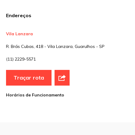
E-mail
*
Endereços
Site
Vila Lanzara
R. Brás Cubas, 418 - Vila Lanzara, Guarulhos - SP
Sua avaliação
(11) 2229-5571
Traçar rota
Horários de Funcionamento