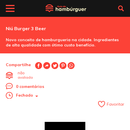
Niú Burger 3 Beer
Novo conceito de hamburgueria na cidade. Ingredientes
de alta qualidade com ótimo custo benefício.
Compartilhe
não
avaliada
0 comentários
Fechado
Favoritar