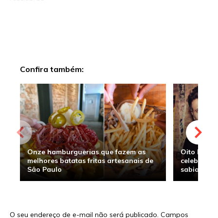
Confira também:
Onze hamburguerias que fazem as
Oito hambu
melhores batatas fritas artesanais de
celebridade
São Paulo
sabia
O seu endereço de e-mail não será publicado.
Campos