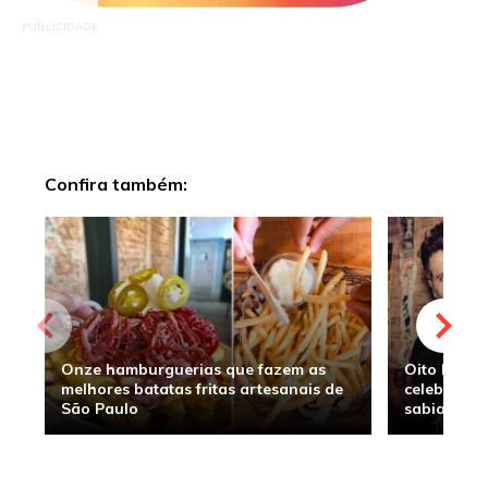
PUBLICIDADE
Confira também:
Onze hamburguerias que fazem as
Oito hambu
melhores batatas fritas artesanais de
celebridade
São Paulo
sabia