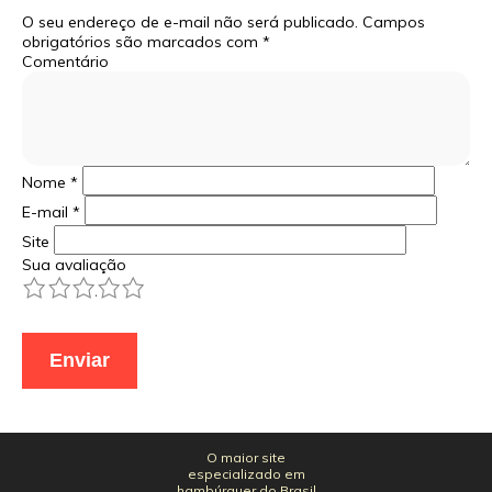
O seu endereço de e-mail não será publicado.
Campos
obrigatórios são marcados com
*
Comentário
Nome
*
E-mail
*
Site
Sua avaliação
1
2
3
4
5
O maior site
especializado em
hambúrguer do Brasil