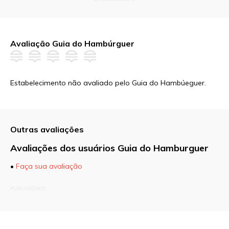
Avaliação Guia do Hambúrguer
Estabelecimento não avaliado pelo Guia do Hambúeguer.
Outras avaliações
Avaliações dos usuários Guia do Hamburguer
•
Faça sua avaliação
O seu endereço de e-mail não será publicado.
PUBLICIDADE
Campos obrigatórios são marcados com
*
Comentário