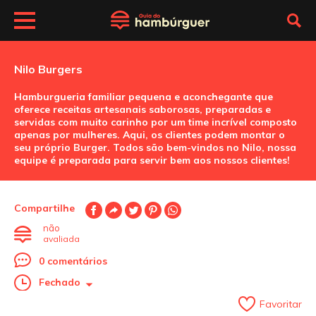
Nilo Burgers
Hamburgueria familiar pequena e aconchegante que
oferece receitas artesanais saborosas, preparadas e
servidas com muito carinho por um time incrível composto
apenas por mulheres. Aqui, os clientes podem montar o
seu próprio Burger. Todos são bem-vindos no Nilo, nossa
equipe é preparada para servir bem aos nossos clientes!
Compartilhe
não
avaliada
0 comentários
Fechado
Favoritar