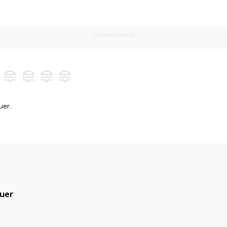
OFERECIMENTO
uer.
uer