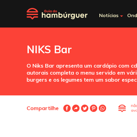
Notícias
Ond
NIKS Bar
O Niks Bar apresenta um cardápio com cde
autorais completa o menu servido em vário
burgers e os legumes tem um sabor especi
nã
Compartilhe
ava