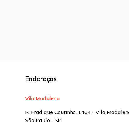
O seu endereço de e-mail não será pu
marcados com
*
Comentário
Nome
*
E-mail
*
Endereços
Site
Vila Madalena
Sua avaliação
R. Fradique Coutinho, 1464 - Vila Madalen
São Paulo - SP