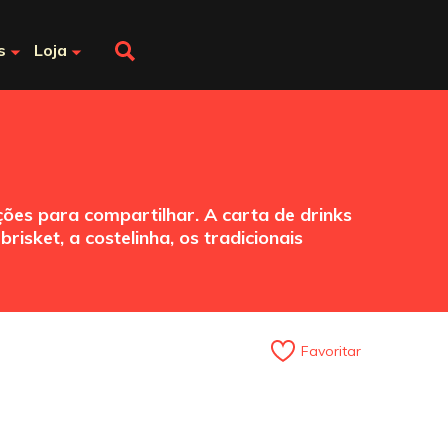
s
Loja
ões para compartilhar. A carta de drinks
isket, a costelinha, os tradicionais
Favoritar