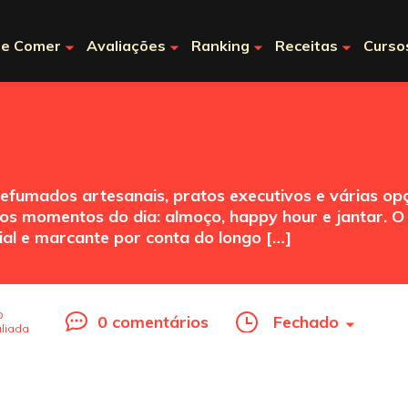
e Comer
Avaliações
Ranking
Receitas
Curso
fumados artesanais, pratos executivos e várias opç
s momentos do dia: almoço, happy hour e jantar. O br
al e marcante por conta do longo […]
o
0 comentários
Fechado
liada