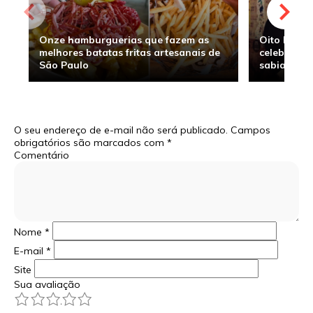
Onze hamburguerias que fazem as
Oito hambu
melhores batatas fritas artesanais de
celebridade
São Paulo
sabia
O seu endereço de e-mail não será publicado.
Campos
obrigatórios são marcados com
*
Comentário
Nome
*
E-mail
*
Site
Sua avaliação
1
2
3
4
5