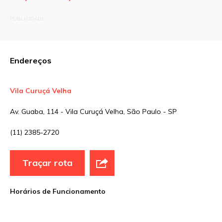
O seu endereço de e-mail não será publicado.
PUBLICIDADE
Campos obrigatórios são marcados com
*
Comentário
Endereços
Vila Curuçá Velha
Nome
*
Av. Guaba, 114 - Vila Curuçá Velha, São Paulo - SP
(11) 2385-2720
E-mail
*
Traçar rota
Site
Horários de Funcionamento
Sua avaliação