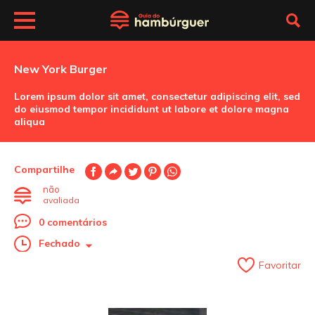
New York Burger
Lorem ipsum dolor sit amet, consectetur adipiscing elit, sed
do eiusmod tempor incididunt ut labore et dolore magna
aliqua
Compartilhe
não
avaliada
0 comentários
Fechado
Favoritar